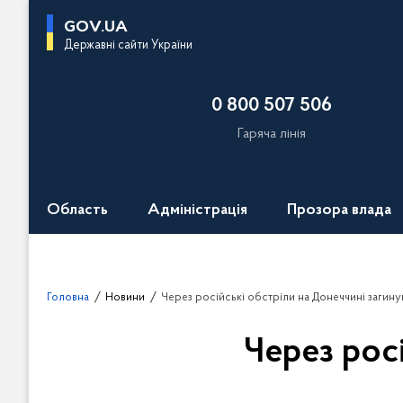
П
GOV.UA
е
Державні сайти України
р
е
0 800 507 506
й
т
Гаряча лінія
и
д
о
Область
Адміністрація
Прозора влада
о
с
н
о
Головна
Новини
Через російські обстріли на Донеччині загин
в
н
Через рос
о
г
о