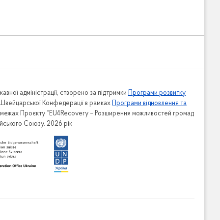
авної адміністрації, створено за підтримки
Програми розвитку
 Швейцарської Конфедерації в рамках
Програми відновлення та
в межах Проєкту “EU4Recovery – Розширення можливостей громад
ейського Союзу. 2026 рік