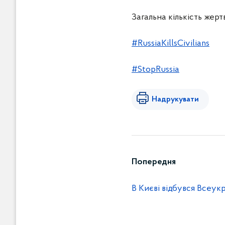
Загальна кількість жер
#RussiaKillsCivilians
#StopRussia
Надрукувати
Попередня
В Києві відбувся Всеу