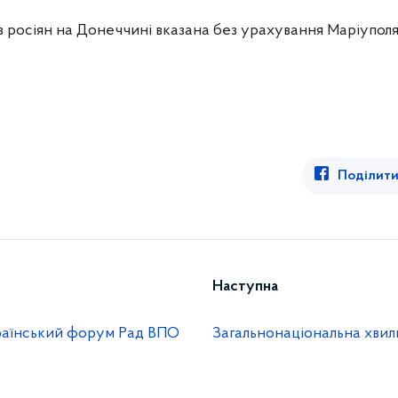
тв росіян на Донеччині вказана без урахування
Маріуполя
Поділити
Наступна
країнський форум Рад ВПО
Загальнонаціональна хви