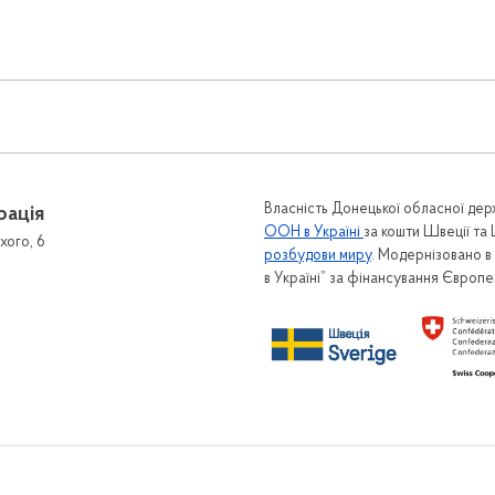
Власність Донецької обласної держ
рація
ООН в Україні
за кошти Швеції та
хого, 6
розбудови миру
. Модернізовано 
в Україні” за фінансування Європ