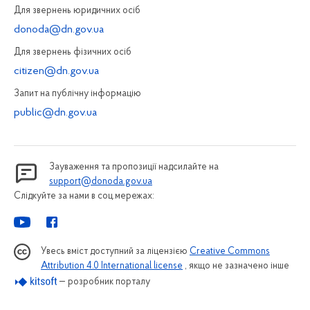
Для звернень юридичних осiб
donoda@dn.gov.ua
Для звернень фізичних осiб
citizen@dn.gov.ua
Запит на публiчну інформацiю
public@dn.gov.ua
Зауваження та пропозиції надсилайте на
support@donoda.gov.ua
Слідкуйте за нами в соц.мережах:
Увесь вміст доступний за ліцензією
Creative Commons
Attribution 4.0 International license
, якщо не зазначено інше
— розробник порталу