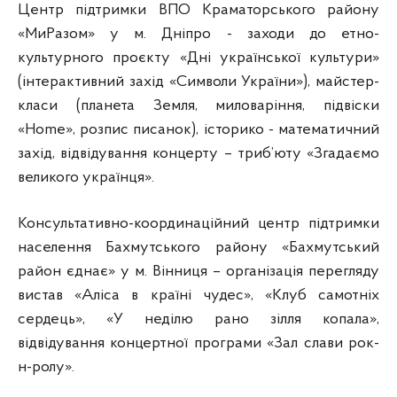
Центр підтримки ВПО Краматорського району
«МиРазом» у м. Дніпро - заходи до етно-
культурного проєкту «Дні української культури»
(інтерактивний захід «Символи України»), майстер-
класи (планета Земля, миловаріння, підвіски
«Home», розпис писанок), історико - математичний
захід, відвідування концерту – триб’юту «Згадаємо
великого українця».
Консультативно-координаційний центр підтримки
населення Бахмутського району «Бахмутський
район єднає» у м. Вінниця – організація перегляду
вистав «Аліса в країні чудес», «Клуб самотніх
сердець», «У неділю рано зілля копала»,
відвідування концертної програми «Зал слави рок-
н-ролу».