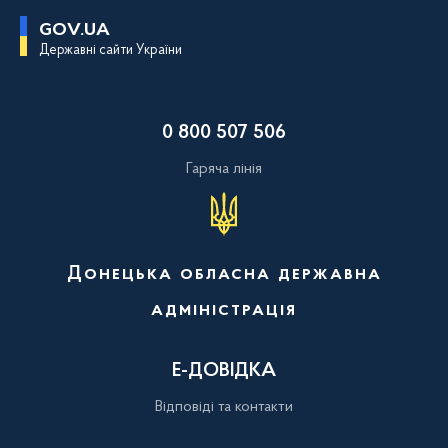
П
GOV.UA
е
Державні сайти України
р
е
й
т
и
0 800 507 506
д
о
о
Гаряча лінія
с
н
о
в
н
о
Донецька обласна державна
г
о
адміністрація
в
м
і
с
Е-ДОВІДКА
т
у
Відповіді та контакти