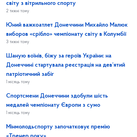
світу з вітрильного спорту
2 тижні тому
Юний важкоатлет Донеччини Михайло Малюк
виборов «срібло» чемпіонату світу в Колумбії
3 тижні тому
Шаную воїнів, біжу за героїв України: на
Донеччині стартувала реєстрація на дев’ятий
патріотичний забіг
1 місяць тому
Спортсмени Донеччини здобули шість
медалей чемпіонату Європи з сумо
1 місяць тому
Мінмолодьспорту започатковує премію
«Тренер року»