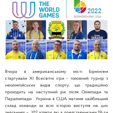
Вчора в американському місті Бірмінгем
стартували XI Всесвітні ігри – головний турнір з
неолімпійських видів спорту, що традиційно
проходить на наступний рік після Олімпіади та
Паралімпіади. Україна в США матиме найбільший
склад команди за всю історію виступів на цих
змаганнях – 102 атлети, які є представниками 19-ти