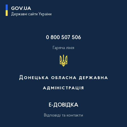
П
GOV.UA
е
Державні сайти України
р
е
й
т
и
0 800 507 506
д
о
о
Гаряча лінія
с
н
о
в
н
о
Донецька обласна державна
г
о
адміністрація
в
м
і
с
Е-ДОВІДКА
т
у
Відповіді та контакти