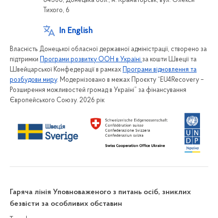
84306, Донецька обл., м. Краматорськ, вул. Олекси
Тихого, 6
In English
Власність Донецької обласної державної адміністрації, створено за
підтримки
Програми розвитку ООН в Україні
за кошти Швеції та
Швейцарської Конфедерації в рамках
Програми відновлення та
розбудови миру
. Модернізовано в межах Проєкту “EU4Recovery –
Розширення можливостей громад в Україні” за фінансування
Європейського Союзу. 2026 рік
Гаряча лінія Уповноваженого з питань осіб, зниклих
безвісти за особливих обставин