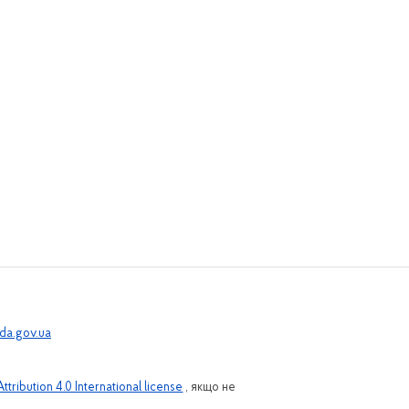
a.gov.ua
ribution 4.0 International license
, якщо не