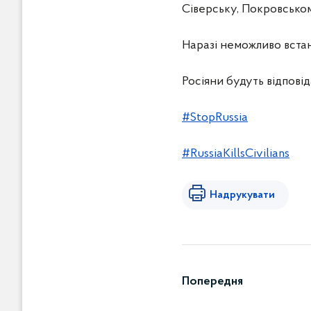
Сіверську, Покровськом
Наразі неможливо встано
Росіяни будуть відповід
#StopRussia
#RussiaKillsCivilians
Надрукувати
Попередня