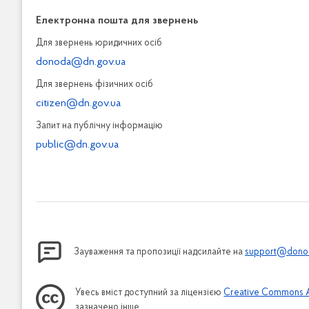
Електронна пошта для звернень
Для звернень юридичних осiб
donoda@dn.gov.ua
Для звернень фізичних осiб
citizen@dn.gov.ua
Запит на публiчну інформацiю
public@dn.gov.ua
Зауваження та пропозиції надсилайте на
support@donod
Увесь вміст доступний за ліцензією
Creative Commons Att
зазначено інше