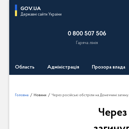
П
GOV.UA
е
Державні сайти України
р
е
0 800 507 506
й
т
Гаряча лінія
и
д
о
Область
Адміністрація
Прозора влада
о
с
н
о
Головна
Новини
Через російські обстріли на Донеччині загинули шестеро
в
н
Через
о
г
о