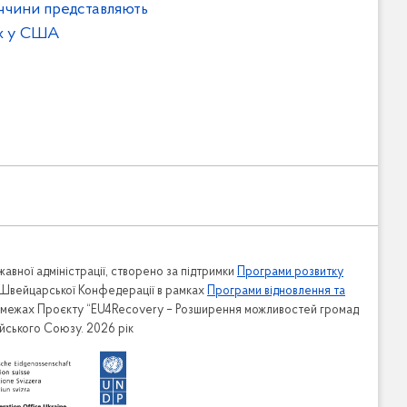
ччини представляють
ах у США
авної адміністрації, створено за підтримки
Програми розвитку
 Швейцарської Конфедерації в рамках
Програми відновлення та
в межах Проєкту “EU4Recovery – Розширення можливостей громад
ейського Союзу. 2026 рік