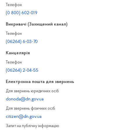
Телефон
(0 800) 602-019
Викривачі (Захищений канал)
Телефон
(06264) 6-03-70
Канцелярiя
Телефон
(06264) 2-04-55
Електронна пошта для звернень
Для звернень юридичних осiб
donoda@dn.gov.ua
Для звернень фізичних осiб
citizen@dn.gov.ua
Запит на публiчну інформацiю