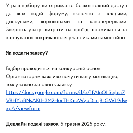
У разі відбору ви отримаєте безкоштовний доступ
до всіх подій форуму, включно з лекціями,
дискусіями, воркшопами та кавоперервами.
Зверніть увагу: витрати на проїзд, проживання та
харчування покриваються учасниками самостійно.
Як подати заявку?
Відбір проводиться на конкурсній основі.
Організаторам важливо почути вашу мотивацію,
тож уважно заповніть заявку:
https://docs.google.com/forms/d/e/1FAIpQLSejbiaZ
V8HYziBNsAKtH3M2HurTHKneWybDimj8LGWL9dw
xpA/viewform
.
Дедлайн подачі заявок
: 5 травня 2025 року.