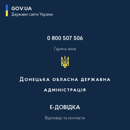
П
GOV.UA
е
Державні сайти України
р
е
й
т
и
0 800 507 506
д
о
о
Гаряча лінія
с
н
о
в
н
о
Донецька обласна державна
г
о
адміністрація
в
м
і
с
Е-ДОВІДКА
т
у
Відповіді та контакти