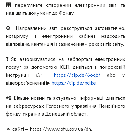
⿦ перегляньте створений електронний звіт та
надішліть документ до Фонду.
♻ Направлений звіт реєструється автоматично,
нотаріусу в електронний кабінет надходить
відповідна квитанція із зазначенням реквізитів звіту.
❓Як авторизуватися на вебпорталі електронних
послуг за допомогою КЕП, дивіться в покроковій
інструкції 👉
https://t1p.de/3oqbf
або у
відеороз`ясненні ▶
https://t1p.de/ndjke
.
📲 Більше новин та актуальної інформації дивіться
на вебресурсах Головного управління Пенсійного
фонду України в Донецькій області:
🔹 сайті — https://www.pfu.gov.ua/dn,