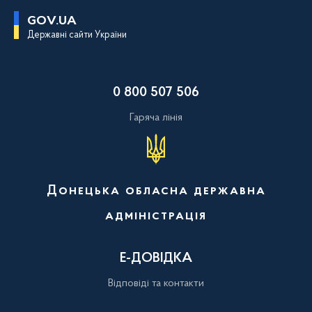
П
GOV.UA
е
Державні сайти України
р
е
й
т
и
0 800 507 506
д
о
о
Гаряча лінія
с
н
о
в
н
о
Донецька обласна державна
г
о
адміністрація
в
м
і
с
Е-ДОВІДКА
т
у
Відповіді та контакти