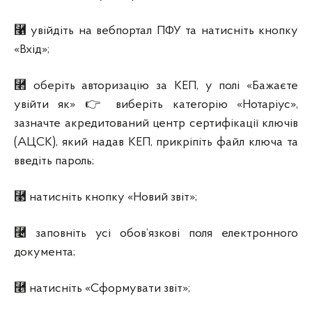
⿡ увійдіть на вебпортал ПФУ та натисніть кнопку
«Вхід»;
⿢ оберіть авторизацію за КЕП, у полі «Бажаєте
увійти як» 👉 виберіть категорію «Нотаріус»,
зазначте акредитований центр сертифікації ключів
(АЦСК), який надав КЕП, прикріпіть файл ключа та
введіть пароль;
⿣ натисніть кнопку «Новий звіт»;
⿤ заповніть усі обов’язкові поля електронного
документа;
⿥ натисніть «Сформувати звіт»;