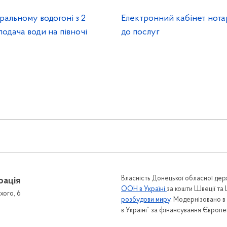
ральному водогоні з 2
Електронний кабінет нота
подача води на півночі
до послуг
Власність Донецької обласної держ
рація
ООН в Україні
за кошти Швеції та
хого, 6
розбудови миру
. Модернізовано 
в Україні” за фінансування Європ