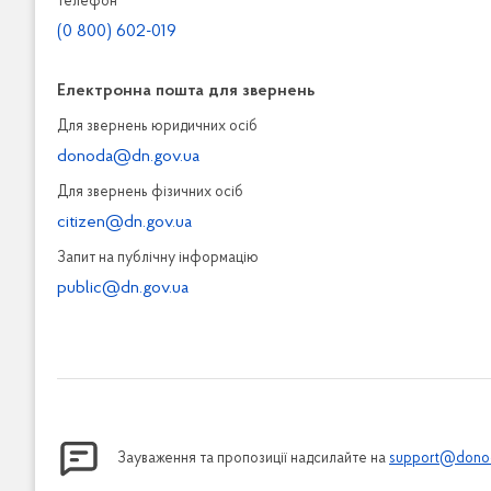
Телефон
(0 800) 602-019
Електронна пошта для звернень
Для звернень юридичних осiб
donoda@dn.gov.ua
Для звернень фізичних осiб
citizen@dn.gov.ua
Запит на публiчну інформацiю
public@dn.gov.ua
Зауваження та пропозиції надсилайте на
support@donod