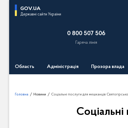
П
GOV.UA
е
Державні сайти України
р
е
0 800 507 506
й
т
Гаряча лінія
и
д
о
Область
Адміністрація
Прозора влада
о
с
н
о
Головна
Новини
Соціальні послуги для мешканців Святогірсько
в
н
Соціальні 
о
г
о