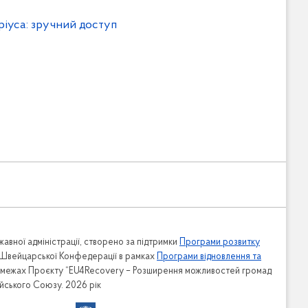
ріуса: зручний доступ
авної адміністрації, створено за підтримки
Програми розвитку
 Швейцарської Конфедерації в рамках
Програми відновлення та
в межах Проєкту “EU4Recovery – Розширення можливостей громад
ейського Союзу. 2026 рік