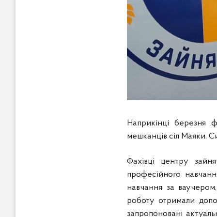
Наприкінці березня фа
мешканців сіл Маяки, С
Фахівці центру зайня
професійного навчання
навчання за ваучером
роботу отримали допо
запропоновані актуальн