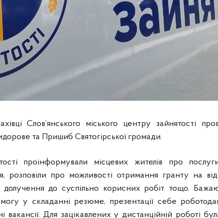
хівці Слов’янського міського центру зайнятості про
идорове та Пришиб Святогірської громади.
тості проінформували місцевих жителів про послуг
, розповіли про можливості отримання гранту на від
, долучення до суспільно корисних робіт тощо. Бажаю
могу у складанні резюме, презентації себе роботодав
і вакансії. Для зацікавлених у дистанційній роботі бу