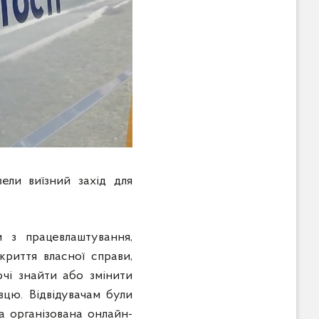
вели виїзний захід для
и з працевлаштування,
криття власної справи,
чі знайти або змінити
цю. Відвідувачам були
ла організована онлайн-