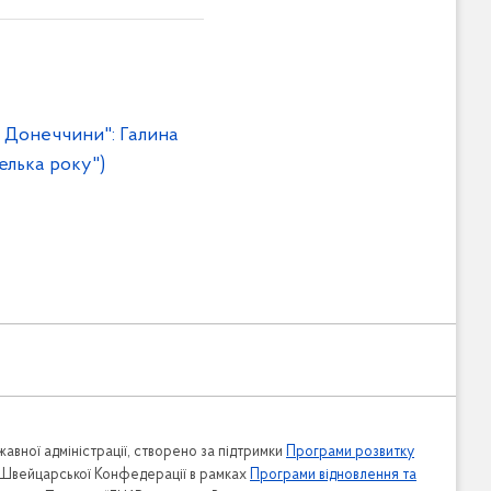
 Донеччини": Галина
елька року")
авної адміністрації, створено за підтримки
Програми розвитку
 Швейцарської Конфедерації в рамках
Програми відновлення та