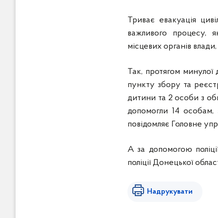
Триває евакуація цив
важливого процесу, я
місцевих органів влади,
Так, протягом минулої
пункту збору та реєстр
дитини та 2 особи з о
допомогли 14 особам,
повідомляє Головне упр
А за допомогою поліції
поліції Донецької област
Надрукувати