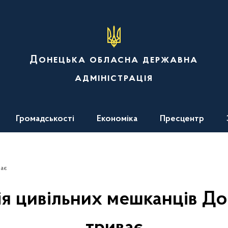
Донецька обласна державна
адміністрація
Громадськості
Економіка
Пресцентр
ває
ія цивільних мешканців Д