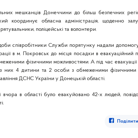
ільних мешканців Донеччини до більш безпечних регіо
кий координує обласна адміністрація, щоденно зал
 рятувальники, поліцейські та волонтери.
 доби співробітники Служби порятунку надали допомогу
ації в м. Покровськ до місця посадки в евакуаційний п
бмеженими фізичними можливостями. А під час
евакуації
 з них 4 дитини та 2 особи з обмеженими фізичними
авління ДСНС України у Донецькій області.
 вчора в області було евакуйовано 42-х людей, повідо
і.
Поділити