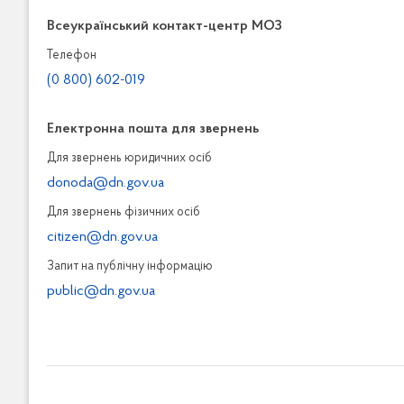
Всеукраїнський контакт-центр МОЗ
Телефон
(0 800) 602-019
Електронна пошта для звернень
Для звернень юридичних осiб
donoda@dn.gov.ua
Для звернень фізичних осiб
citizen@dn.gov.ua
Запит на публiчну інформацiю
public@dn.gov.ua