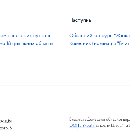
Наступна
сім населених пунктів
Обласний конкурс "Жінка
 18 цивільних об’єктів
Колесник (номінація "Вчит
Власність Донецької обласної держ
рація
ООН в Україні
за кошти Швеції та
хого, 6