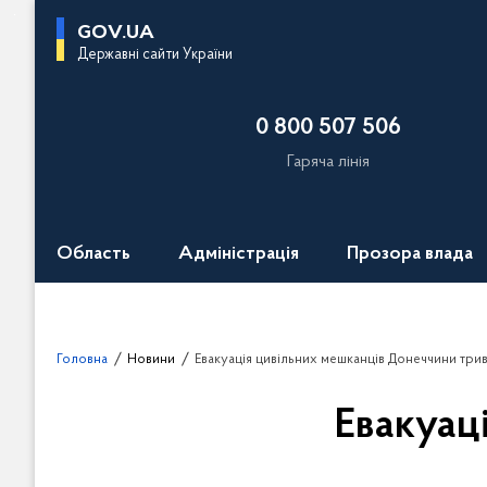
П
GOV.UA
е
Державні сайти України
р
е
0 800 507 506
й
т
Гаряча лінія
и
д
о
Область
Адміністрація
Прозора влада
о
с
н
о
Головна
Новини
Евакуація цивільних мешканців Донеччини три
в
н
Евакуац
о
г
о