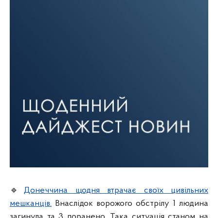
🔹
Донеччина щодня втрачає своїх цивільних
мешканців.
Внаслідок ворожого обстрілу 1 людина
загинула та 3 поранено. Така ситуація станом на