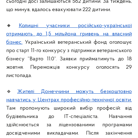
сьогодні досі залишаються 562 дитини. За тиждень,
що минув, вдалось евакуювати 222 дитини.
🔸
Колишні учасники російсько-української
отримають до 1,5 мільйона гривень на власний
бізнес.
Український ветеранський фонд оголошує
про старт 11-го конкурсу з підтримки ветеранського
бізнесу “Варто 11.0”. Заявки прийматимуть до 18
жовтня. Переможців конкурсу оголосять 29
листопада.
🔹
Жителі Донеччини можуть безкоштовно
навчатись у Центрах професійно-технічної освіти.
Там пропонують широкий вибір професій: від
будівельника до IT-спеціаліста. Навчання
здійснюється за ліцензованими програмами
досвідченими викладачами. Після закінчення