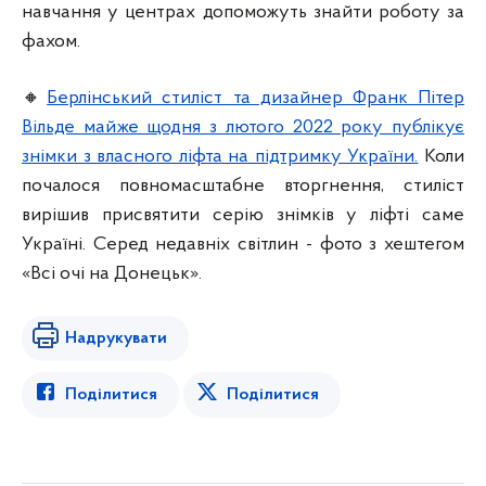
навчання у центрах допоможуть знайти роботу за
фахом.
🔸
Берлінський стиліст та дизайнер Франк Пітер
Вільде майже щодня з лютого 2022 року публікує
знімки з власного ліфта на підтримку України.
Коли
почалося повномасштабне вторгнення, стиліст
вирішив присвятити серію знімків у ліфті саме
Україні. Серед недавніх світлин - фото з хештегом
«Всі очі на Донецьк».
Надрукувати
Поділитися
Поділитися