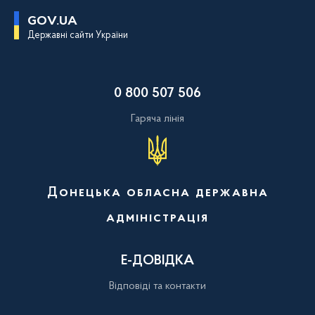
П
GOV.UA
е
Державні сайти України
р
е
й
т
и
0 800 507 506
д
о
о
Гаряча лінія
с
н
о
в
н
о
Донецька обласна державна
г
о
адміністрація
в
м
і
с
Е-ДОВІДКА
т
у
Відповіді та контакти