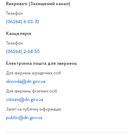
Викривачі (Захищений канал)
Телефон
(06264) 6-03-70
Канцелярiя
Телефон
(06264) 2-04-55
Електронна пошта для звернень
Для звернень юридичних осiб
donoda@dn.gov.ua
Для звернень фізичних осiб
citizen@dn.gov.ua
Запит на публiчну інформацiю
public@dn.gov.ua