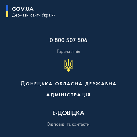
П
GOV.UA
е
Державні сайти України
р
е
й
т
и
0 800 507 506
д
о
о
Гаряча лінія
с
н
о
в
н
о
Донецька обласна державна
г
о
адміністрація
в
м
і
с
Е-ДОВІДКА
т
у
Відповіді та контакти