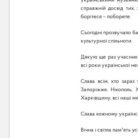
українськими музеями
справжній досвід тих, 
борітеся – поборете.
Сьогодні прозвучало ба
культурної спільноти.
Дякую ще раз учасникам
всі роки української не
Слава всім, хто зараз
Запоріжжя, Нікополь,
Харківщину, всі наші мі
Слава кожному українськ
Вічна і світла памʼять ус