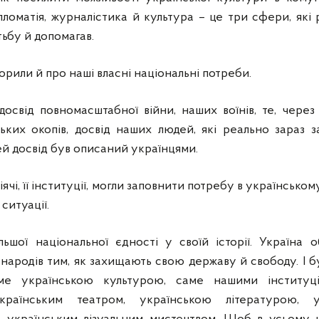
ломатія, журналістика й культура – це три сфери, які
тьбу й допомагав.
орили й про наші власні національні потреби.
свід повномасштабної війни, наших воїнів, те, чере
ських окопів, досвід наших людей, які реально зараз
ей досвід був описаний українцями.
іячі, її інституції, могли заповнити потребу в українсько
ситуації.
ьшої національної єдності у своїй історії. Україна о
народів тим, як захищають свою державу й свободу. І 
ме українською культурою, саме нашими інституц
країнським театром, українською літературою, 