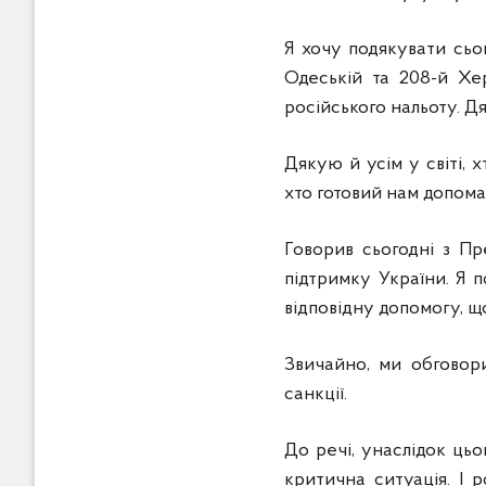
Я хочу подякувати сьог
Одеській та 208-й Хер
російського нальоту. Дя
Дякую й усім у світі, 
хто готовий нам допома
Говорив сьогодні з П
підтримку України. Я 
відповідну допомогу, щ
Звичайно, ми обговор
санкції.
До речі, унаслідок цьо
критична ситуація. І 