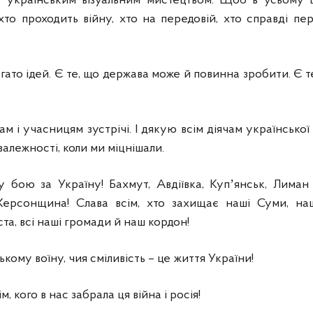
, українським візуальним мистецтвом. Щоб в усьому
хто проходить війну, хто на передовій, хто справді пе
гато ідей. Є те, що держава може й повинна зробити. Є те
 і учасницям зустрічі. І дякую всім діячам української к
залежності, коли ми міцнішали.
 у бою за Україну! Бахмут, Авдіївка, Купʼянськ, Лима
 Херсонщина! Слава всім, хто захищає наші Суми, на
ста, всі наші громади й наш кордон!
ому воїну, чия сміливість – це життя України!
ім, кого в нас забрала ця війна і росія!