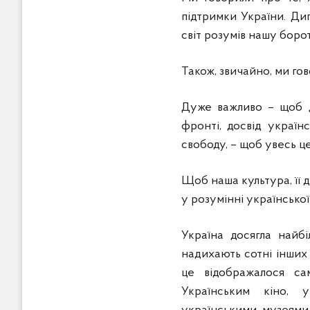
підтримки України. Дип
світ розумів нашу боро
Також, звичайно, ми гов
Дуже важливо – щоб до
фронті, досвід україн
свободу, – щоб увесь ц
Щоб наша культура, її д
у розумінні української 
Україна досягла найбіл
надихають сотні інших 
це відображалося са
Українським кіно, у