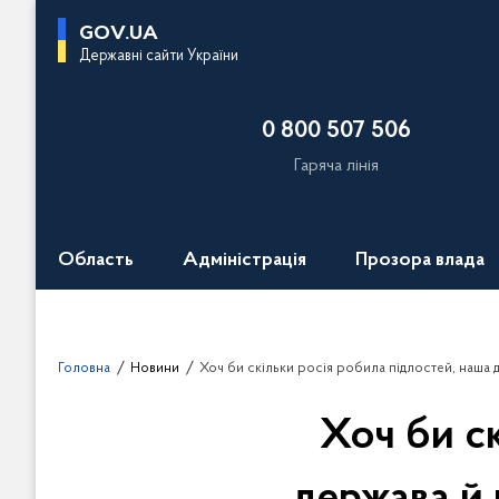
П
GOV.UA
е
Державні сайти України
р
е
0 800 507 506
й
т
Гаряча лінія
и
д
о
Область
Адміністрація
Прозора влада
о
с
н
о
Головна
Новини
Хоч би скільки росія робила підлостей, наша держава й народ все одно не будут
в
н
Хоч би с
о
г
о