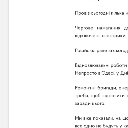
Провів сьогодні кілька
Чергове намагання д
відключень електрики, т
Російські ракети сьогод
Відновлювальні роботи
Непросто в Одесі, у Дні
Ремонтні бригади, енер
треба, щоб відновити п
заради цього.
Ми вже показали, на що
все одно не будуть у ка