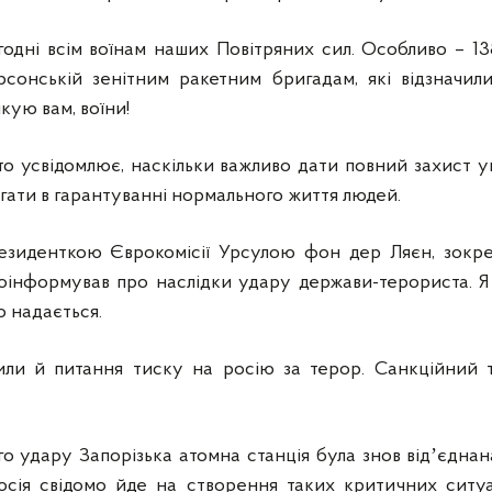
одні всім воїнам наших Повітряних сил. Особливо – 13
сонській зенітним ракетним бригадам, які відзначили
кую вам, воїни!
хто усвідомлює, наскільки важливо дати повний захист у
гати в гарантуванні нормального життя людей.
резиденткою Єврокомісії Урсулою фон дер Ляєн, зокр
поінформував про наслідки удару держави-терориста. Я 
о надається.
или й питання тиску на росію за терор. Санкційний т
го удару Запорізька атомна станція була знов відʼєдна
росія свідомо йде на створення таких критичних сит