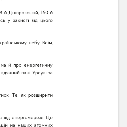
8-й Дніпровській, 160-й
сь у захисті від цього
країнському небу. Всім,
ема й про енергетичну
вдячний пані Урсулі за
иск. Те, як розширити
на від енергомережі. Це
уацій на наших атомних