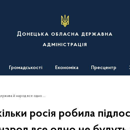
Донецька обласна державна
адміністрація
Громадськості
Економіка
Пресцентр
ь у кайданах – звернення Президента України
кільки росія робила підлос