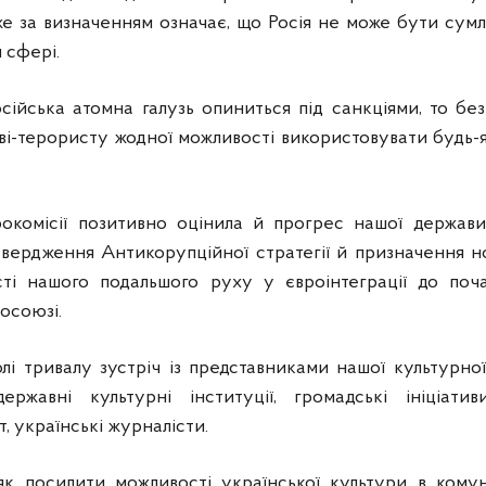
же за визначенням означає, що Росія не може бути сум
 сфері.
ійська атомна галузь опиниться під санкціями, то без
і-терористу жодної можливості використовувати будь-як
окомісії позитивно оцінила й прогрес нашої держав
твердження Антикорупційної стратегії й призначення 
ті нашого подальшого руху у євроінтеграції до поч
осоюзі.
лі тривалу зустріч із представниками нашої культурної 
державні культурні інституції, громадські ініціати
, українські журналісти.
к посилити можливості української культури в комуні