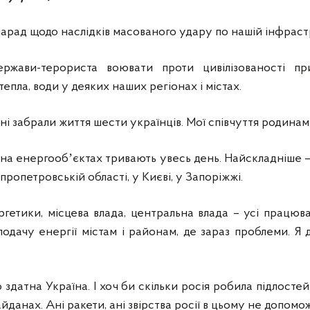
 нарад щодо наслідків масованого удару по нашій інфраст
ержави-терориста воювати проти цивілізованості пр
епла, води у деяких наших регіонах і містах.
ні забрали життя шести українців. Мої співчуття родинам.
 на енергообʼєктах тривають увесь день. Найскладніше 
пропетровській області, у Києві, у Запоріжжі.
гетики, місцева влада, центральна влада – усі працюва
одачу енергії містам і районам, де зараз проблеми. Я
 здатна Україна. І хоч би скільки росія робила підлосте
йданах. Ані ракети, ані звірства росії в цьому не допомо