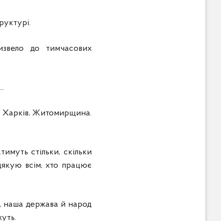
руктурі.
извело до тимчасових
..
– Харків, Житомирщина.
тимуть стільки, скільки
 дякую всім, хто працює
й, наша держава й народ
жуть.