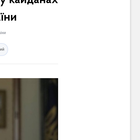
 у кайданах
їни
їни
ий