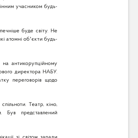
лінним учасником будь-
печніше буде світу. Не
і атомні обʼєкти будь-
и на антикорупційному
нового директора НАБУ.
атку переговорів щодо
спільноти. Театр, кіно,
ви. Був представлений
кації зі світом заради