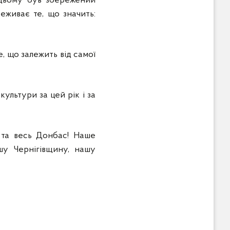
 цьому був збережений
реживає те, що значить:
, що залежить від самої
ультури за цей рік і за
н та весь Донбас! Наше
шу Чернігівщину, нашу