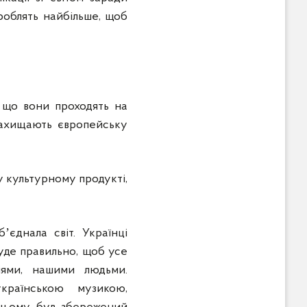
 роблять найбільше, щоб
з що вони проходять на
 захищають європейську
му культурному продукті,
бʼєднала світ. Українці
буде правильно, щоб усе
іями, нашими людьми.
українською музикою,