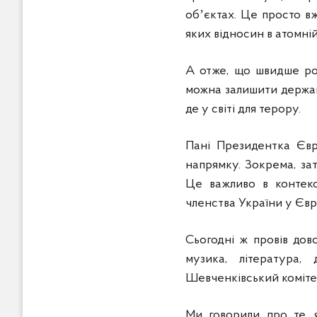
обʼєктах. Це просто в
яких відносин в атомній
А отже, що швидше рос
можна залишити держав
де у світі для терору.
Пані Президентка Євр
напрямку. Зокрема, за
Це важливо в контекс
членства України у Євр
Сьогодні ж провів дово
музика, література, 
Шевченківський комітет
Ми говорили про те, я