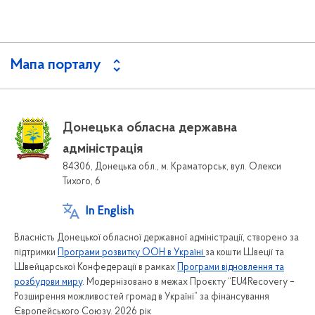
Мапа порталу
Донецька обласна державна
адміністрація
84306, Донецька обл., м. Краматорськ, вул. Олекси
Тихого, 6
In English
Власність Донецької обласної державної адміністрації, створено за
підтримки
Програми розвитку ООН в Україні
за кошти Швеції та
Швейцарської Конфедерації в рамках
Програми відновлення та
розбудови миру
. Модернізовано в межах Проєкту “EU4Recovery –
Розширення можливостей громад в Україні” за фінансування
Європейського Союзу. 2026 рік