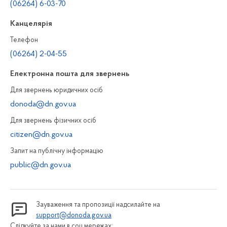
(06264) 6-03-70
Канцелярiя
Телефон
(06264) 2-04-55
Електронна пошта для звернень
Для звернень юридичних осiб
donoda@dn.gov.ua
Для звернень фізичних осiб
citizen@dn.gov.ua
Запит на публiчну інформацiю
public@dn.gov.ua
Зауваження та пропозиції надсилайте на
support@donoda.gov.ua
Слідкуйте за нами в соц.мережах: