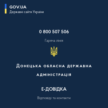
П
GOV.UA
е
Державні сайти України
р
е
й
т
и
0 800 507 506
д
о
о
Гаряча лінія
с
н
о
в
н
о
Донецька обласна державна
г
о
адміністрація
в
м
і
с
Е-ДОВІДКА
т
у
Відповіді та контакти