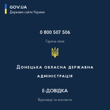
П
GOV.UA
е
Державні сайти України
р
е
й
т
и
0 800 507 506
д
о
о
Гаряча лінія
с
н
о
в
н
о
Донецька обласна державна
г
о
адміністрація
в
м
і
с
Е-ДОВІДКА
т
у
Відповіді та контакти