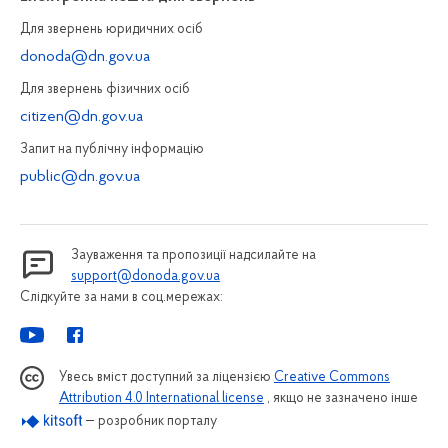
Для звернень юридичних осiб
donoda@dn.gov.ua
Для звернень фізичних осiб
citizen@dn.gov.ua
Запит на публiчну інформацiю
public@dn.gov.ua
Зауваження та пропозиції надсилайте на
support@donoda.gov.ua
Слідкуйте за нами в соц.мережах:
Увесь вміст доступний за ліцензією
Creative Commons
Attribution 4.0 International license
, якщо не зазначено інше
— розробник порталу