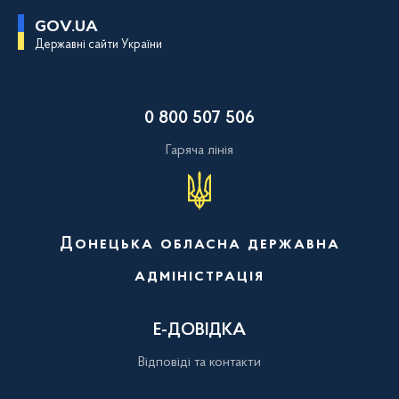
П
GOV.UA
е
Державні сайти України
р
е
й
т
и
0 800 507 506
д
о
о
Гаряча лінія
с
н
о
в
н
о
Донецька обласна державна
г
о
адміністрація
в
м
і
с
Е-ДОВІДКА
т
у
Відповіді та контакти