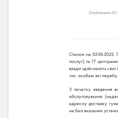
в
м
Опубліковано 02 ч
і
с
т
у
Станом на 02.06.2022,
послуг) та 17 центрами
влади здійснюють свої 
тис. особам, які переб
З початку введення во
обслуговування (нада
адресну доставку гума
на базі вказаних устано