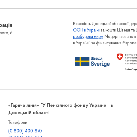
Власність Донецької обласної держ
рація
ООН в Україні
за кошти Швеції та
хого, 6
розбудови миру
. Модернізовано 
в Україні” за фінансування Європ
«Гаряча лінія» ГУ Пенсійного фонду України в
Донецькій області
Телефони
(0 800) 400-870