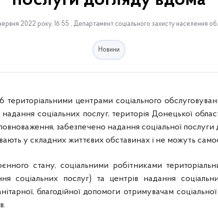
послуги догляду вдома
ервня 2022 року, 16:55 , Департамент соціального захисту населення об
Новини
 16 територіальними центрами соціального обслуговуван
 надання соціальних послуг, територія Донецької облас
повноваження, забезпечено надання соціальної послуги 
увають у складних життєвих обставинах і не можуть самос
єнного стану, соціальними робітниками територіальн
ння соціальних послуг) та центрів надання соціальн
нітарної, благодійної допомоги отримувачам соціальної
в.