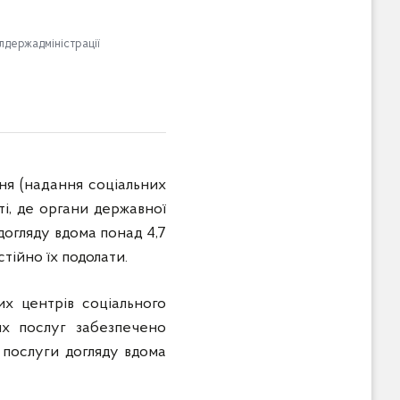
лдержадміністрації
ня (надання соціальних
ті, де органи державної
догляду вдома понад 4,7
тійно їх подолати.
их центрів соціального
их послуг забезпечено
 послуги догляду вдома