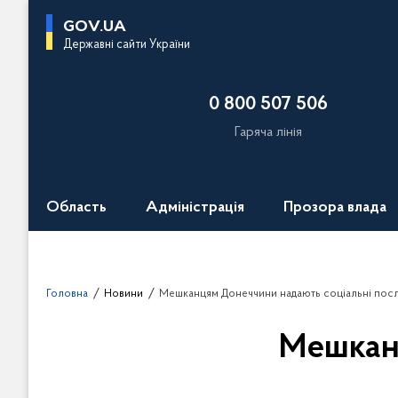
П
GOV.UA
е
Державні сайти України
р
е
0 800 507 506
й
т
Гаряча лінія
и
д
о
Область
Адміністрація
Прозора влада
о
с
н
о
Головна
Новини
Мешканцям Донеччини надають соціальні посл
в
н
Мешкан
о
г
о