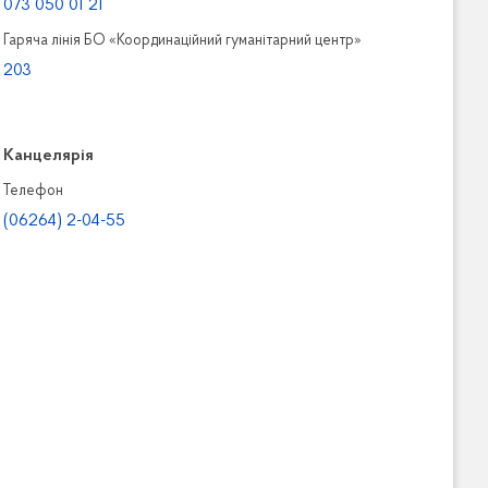
073 050 01 21
Гаряча лінія БО «Координаційний гуманітарний центр»
203
Канцелярiя
Телефон
(06264) 2-04-55