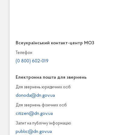
Всеукраїнський контакт-центр МОЗ
Телефон
(0 800) 602-019
Електронна пошта для звернень
Для звернень юридичних осiб
donoda@dn.gov.ua
Для звернень фізичних осiб
citizen@dn.gov.ua
Запит на публiчну інформацiю
public@dn.gov.ua