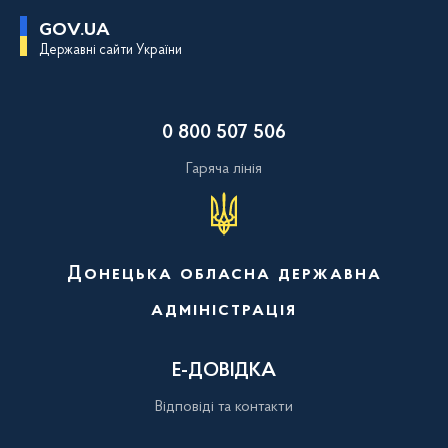
П
GOV.UA
е
Державні сайти України
р
е
й
т
и
0 800 507 506
д
о
о
Гаряча лінія
с
н
о
в
н
о
Донецька обласна державна
г
о
адміністрація
в
м
і
с
Е-ДОВІДКА
т
у
Відповіді та контакти