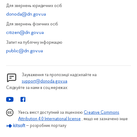
Для звернень юридичних осiб
donoda@dn.gov.ua
Для звернень фізичних осiб
citizen@dn.gov.ua
Запит на публiчну інформацiю
public@dn.gov.ua
Зауваження та пропозиції надсилайте на
support@donoda.gov.ua
Слідкуйте за нами в соц.мережах:
Увесь вміст доступний за ліцензією
Creative Commons
Attribution 4.0 International license
, якщо не зазначено інше
— розробник порталу