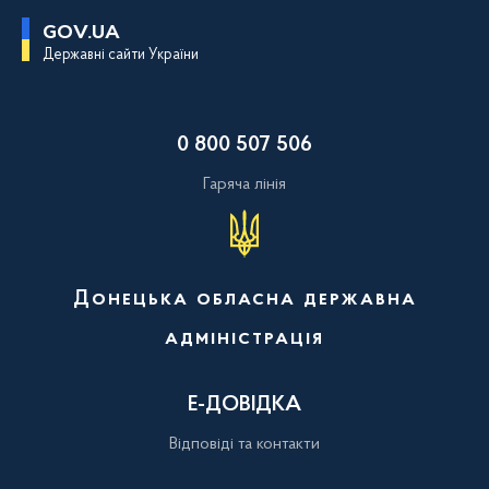
П
GOV.UA
е
Державні сайти України
р
е
й
т
и
0 800 507 506
д
о
о
Гаряча лінія
с
н
о
в
н
о
Донецька обласна державна
г
о
адміністрація
в
м
і
с
Е-ДОВІДКА
т
у
Відповіді та контакти