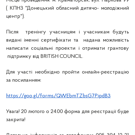
Місце проведення: м. Краматорськ, вул. Паркова 99
( КПНЗ "Донецький обласний дитячо- молодіжний
центр").
Після тренінгу учасницям і учасникам будуть
видані іменні сертифікати та надана можливість
написати соціальні проекти і отримати грантову
підтримку від BRITISH COUNCIL.
Для участі необхідно пройти онлайн-реєстрацію
за посиланням:
https://goo.gl/forms/QWEbmTZbsG7PipdB3
Увага! 20 лютого о 24.00 форма для реєстрації буде
закрита!