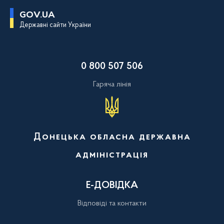
П
GOV.UA
е
Державні сайти України
р
е
й
т
и
0 800 507 506
д
о
о
Гаряча лінія
с
н
о
в
н
о
Донецька обласна державна
г
о
адміністрація
в
м
і
с
Е-ДОВІДКА
т
у
Відповіді та контакти