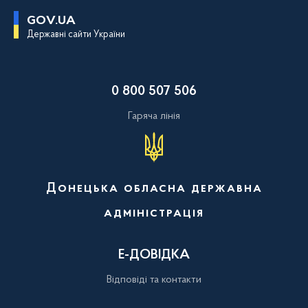
П
GOV.UA
е
Державні сайти України
р
е
й
т
и
0 800 507 506
д
о
о
Гаряча лінія
с
н
о
в
н
о
Донецька обласна державна
г
о
адміністрація
в
м
і
с
Е-ДОВІДКА
т
у
Відповіді та контакти