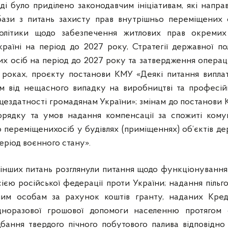
і було приділено законодавчим ініціативам, які напра
бази з питань захисту прав внутрішньо переміщених о
політики щодо забезпечення житлових прав окремих
раїні на період до 2027 року, Стратегії державної по
 осіб на період до 2027 року та затвердження операцій
7 роках, проєкту постанови КМУ «Деякі питання випла
м від нещасного випадку на виробництві та професій
ездатності громадянам України»; змінам до постанови К
рядку та умов надання компенсації за спожиті комун
переміщенихосіб у будівлях (приміщеннях) об’єктів де
період воєнного стану».
інших питань розглянули питання щодо функціонуванн
сією російської федерації проти України; надання пільг
ним особам за рахунок коштів гранту, наданих Кре
одноразової грошової допомоги населенню протягом 
бання твердого пічного побутового палива відповідно