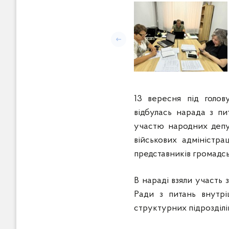
Попередній слайд
13 вересня під голо
відбулась нарада з пи
участю народних депут
військових адміністра
представників громадсь
В нараді взяли участь
Ради з питань внутрі
структурних підрозділі