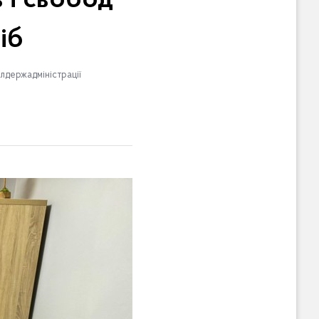
в і свобод
іб
лдержадміністрації