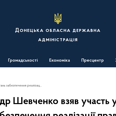
Донецька обласна державна
адміністрація
Громадськості
Економіка
Пресцентр
 прав і свобод внутрішньо переміщених осіб
р Шевченко взяв участь у