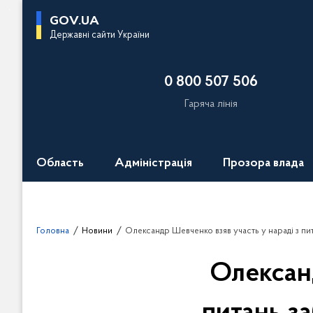
П
GOV.UA
е
Державні сайти України
р
е
0 800 507 506
й
т
Гаряча лінія
и
д
о
Область
Адміністрація
Прозора влада
о
с
н
о
Головна
Новини
Олександр Шевченко взяв участь у нараді з питань забезпечення реалізації
в
н
Олександ
о
г
о