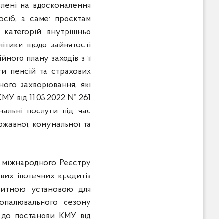
влені на вдосконалення
сіб, а саме: проєктам
 категорій внутрішньо
літики щодо зайнятості
ного плану заходів з її
ти пенсій та страхових
ного захворювання, які
МУ від 11.03.2022 № 261
альні послуги під час
ржавної, комунальної та
я міжнародного Реєстру
ових іпотечних кредитів
дитною установою для
опалювального сезону
 до постанови КМУ від