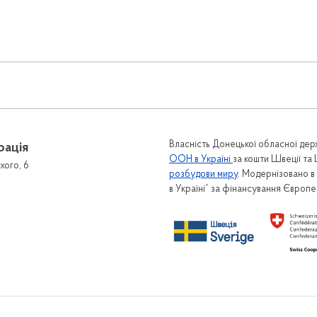
Власність Донецької обласної держ
рація
ООН в Україні
за кошти Швеції та
хого, 6
розбудови миру
. Модернізовано 
в Україні” за фінансування Європ