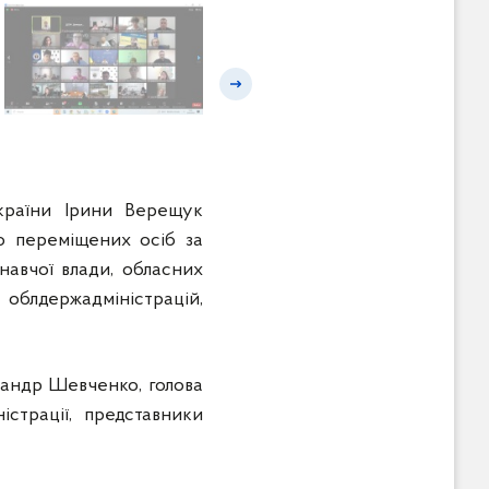
Наступний слайд
країни Ірини Верещук
ьо переміщених осіб за
навчої влади, обласних
 облдержадміністрацій,
сандр Шевченко, голова
страції, представники