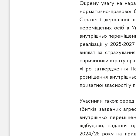
Окрему увагу на нарад
нормативно-правової 
Стратегії державної 
переміщених осіб в Ук
внутрішньо переміщених
реалізації у 2025-202
виплат за страхування
спричинили втрату прац
«Про затвердження По
розміщення внутрішньо 
приватної власності у 
Учасники також серед 
збитків, завданих агре
внутрішньо переміще
відбудови; надання 
2024/25 року на прид