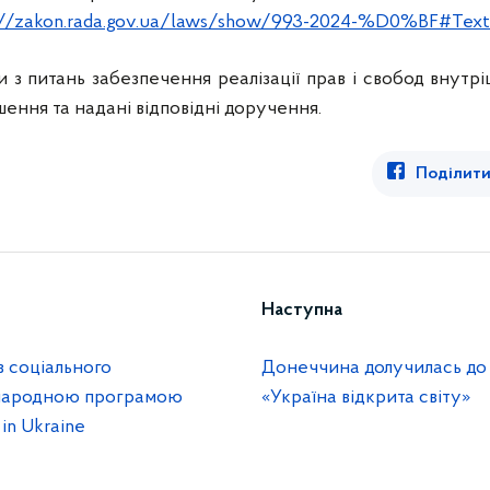
://zakon.rada.gov.ua/laws/show/993-2024-%D0%BF#Text
 з питань забезпечення реалізації прав і свобод внут
шення та надані відповідні доручення.
Поділити
Наступна
з соціального
Донеччина долучилась до
жнародною програмою
«Україна відкрита світу»
 in Ukraine