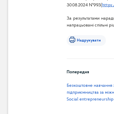
30.08.2024 №993(
https
За результатами наради
напрацьовані спільні рі
Надрукувати
Попередня
Безкоштовне навчання 
підприємництва за мі
Social entrepreneurship