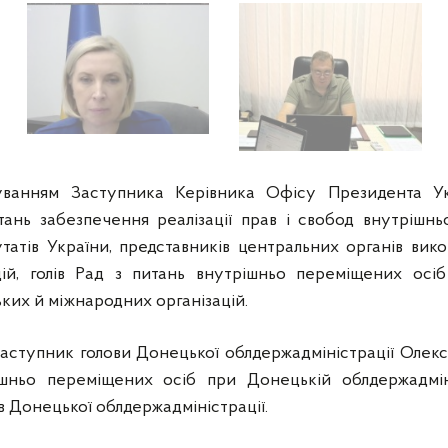
вуванням Заступника Керівника Офісу Президента У
тань забезпечення реалізації прав і свобод внутрішн
атів України, представників центральних органів вико
цій, голів Рад з питань внутрішньо переміщених осіб
ких й міжнародних організацій.
 заступник голови Донецької облдержадміністрації Олек
шньо переміщених осіб при Донецькій облдержадміні
в Донецької облдержадміністрації.