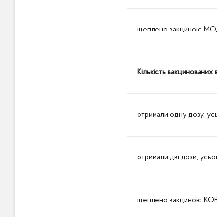
щеплено вакциною МОД
Кількість вакцинованих 
отримали одну дозу, ус
отримали дві дози, усьо
щеплено вакциною КОВ