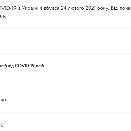
OVID-19 в Україні відбувся 24 лютого 2021 року. Від поч
нь.
 осіб від COVID-19 осіб
ього
го