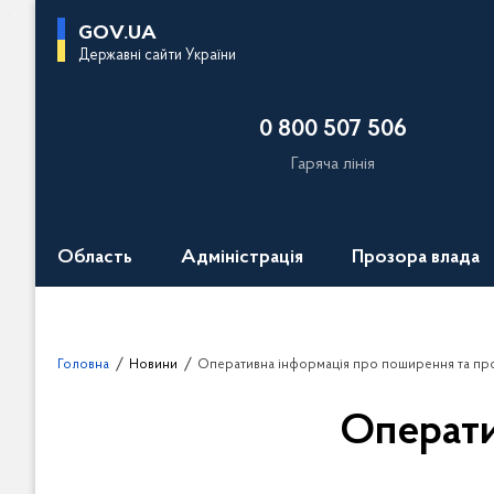
П
GOV.UA
е
Державні сайти України
р
е
0 800 507 506
й
т
Гаряча лінія
и
д
о
Область
Адміністрація
Прозора влада
о
с
н
о
Головна
Новини
Оперативна інформація про поширення та пр
в
н
Операти
о
г
о