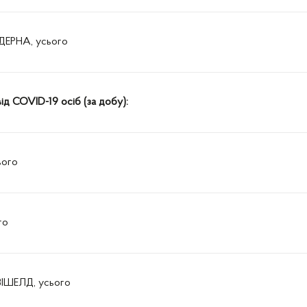
ЕРНА, усього
від COVID-19 осіб (за добу):
ього
го
ІШЕЛД, усього