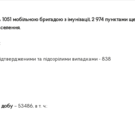
ь
1051
мобільною бригадою з імунізації, 2
974 пунктами ще
аселення.
:
 підтвердженими та підозрілими випадками - 838
а добу
– 53486, в т. ч.: