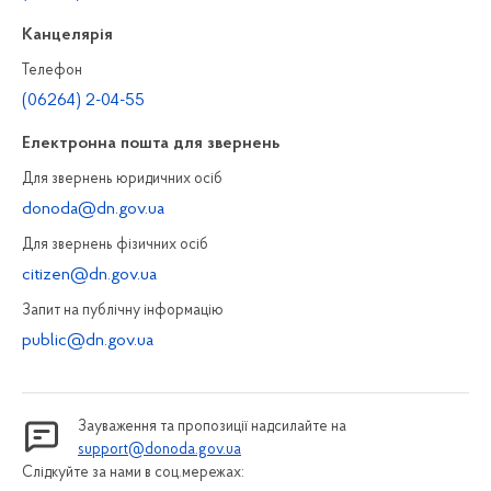
Канцелярiя
Телефон
(06264) 2-04-55
Електронна пошта для звернень
Для звернень юридичних осiб
donoda@dn.gov.ua
Для звернень фізичних осiб
citizen@dn.gov.ua
Запит на публiчну інформацiю
public@dn.gov.ua
Зауваження та пропозиції надсилайте на
support@donoda.gov.ua
Слідкуйте за нами в соц.мережах: