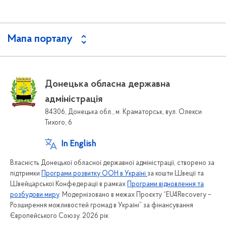
Мапа порталу
Донецька обласна державна
адміністрація
84306, Донецька обл., м. Краматорськ, вул. Олекси
Тихого, 6
In English
Власність Донецької обласної державної адміністрації, створено за
підтримки
Програми розвитку ООН в Україні
за кошти Швеції та
Швейцарської Конфедерації в рамках
Програми відновлення та
розбудови миру
. Модернізовано в межах Проєкту “EU4Recovery –
Розширення можливостей громад в Україні” за фінансування
Європейського Союзу. 2026 рік