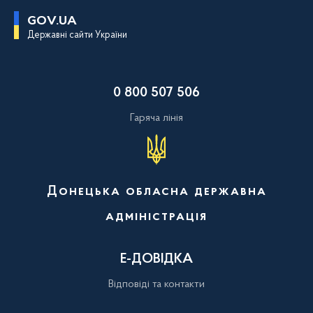
П
GOV.UA
е
Державні сайти України
р
е
й
т
и
0 800 507 506
д
о
о
Гаряча лінія
с
н
о
в
н
о
Донецька обласна державна
г
о
адміністрація
в
м
і
с
Е-ДОВІДКА
т
у
Відповіді та контакти