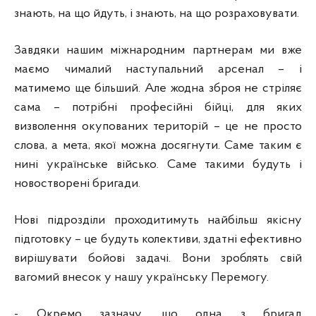
знають, на що йдуть, і знають, на що розраховувати.
Завдяки нашим міжнародним партнерам ми вже
маємо чималий наступальний арсенал – і
матимемо ще більший. Але жодна зброя не стріляє
сама – потрібні професійні бійці, для яких
визволення окупованих територій – це не просто
слова, а мета, якої можна досягнути. Саме таким є
нині українське військо. Саме такими будуть і
новостворені бригади.
Нові підрозділи проходитимуть найбільш якісну
підготовку – це будуть колективи, здатні ефективно
вирішувати бойові задачі. Вони зроблять свій
вагомий внесок у нашу українську Перемогу.
- Окремо зазначу, що одна з бригад