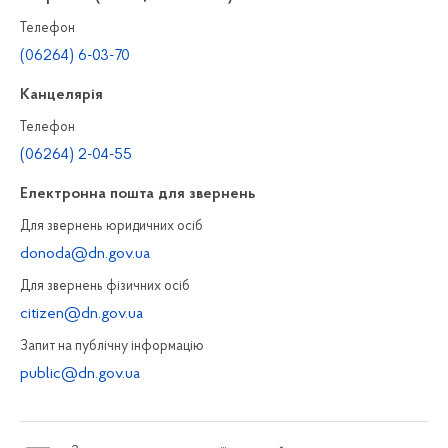
Телефон
(06264) 6-03-70
Канцелярiя
Телефон
(06264) 2-04-55
Електронна пошта для звернень
Для звернень юридичних осiб
donoda@dn.gov.ua
Для звернень фізичних осiб
citizen@dn.gov.ua
Запит на публiчну інформацiю
public@dn.gov.ua