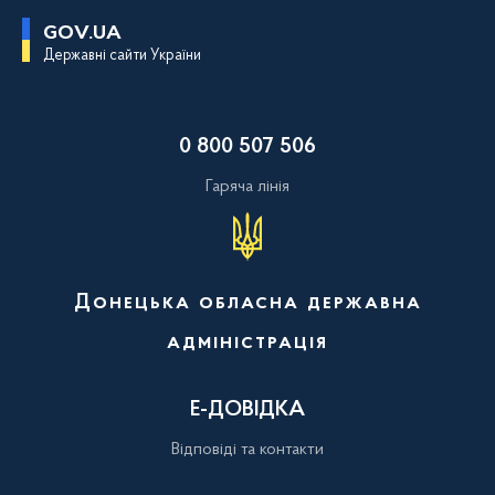
П
GOV.UA
е
Державні сайти України
р
е
й
т
и
0 800 507 506
д
о
о
Гаряча лінія
с
н
о
в
н
о
Донецька обласна державна
г
о
адміністрація
в
м
і
с
Е-ДОВІДКА
т
у
Відповіді та контакти