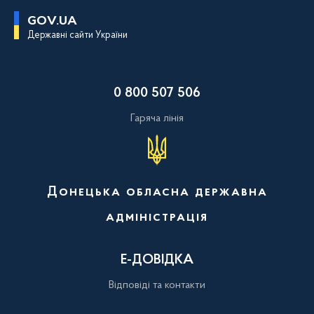
П
GOV.UA
е
Державні сайти України
р
е
й
т
и
0 800 507 506
д
о
о
Гаряча лінія
с
н
о
в
н
о
Донецька обласна державна
г
о
адміністрація
в
м
і
с
Е-ДОВІДКА
т
у
Відповіді та контакти