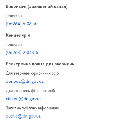
Викривачі (Захищений канал)
Телефон
(06264) 6-03-70
Канцелярiя
Телефон
(06264) 2-04-55
Електронна пошта для звернень
Для звернень юридичних осiб
donoda@dn.gov.ua
Для звернень фізичних осiб
citizen@dn.gov.ua
Запит на публiчну інформацiю
public@dn.gov.ua