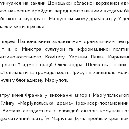
гукнулися на заклик Донецької обласної державної адм
уло нанесено крейдою перед центральними входами біл
ійського авіаудару по Маріупольському драмтеатру. У цей
лали квіти, іграшки.
ія перед Національним академічним драматичним театр
т. в. о. Міністра культури та інформаційної політи
Антимонопольного Комітету України Павла Кириленк
ержавної адміністрації Олександра Шевченка, інших 
ої спільноти та громадськості. Присутні хвилиною мов
гинули у блокадному Маріуполі.
еатру імені Франка у виконанні акторів Маріупольсько
тейлінгу «Маріупольська драма» (режисер-постановни
 Вистава складається зі сповідей акторів комунальн
раматичний театр (м. Маріуполь)», які пройшли крізь пек