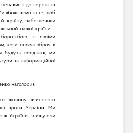
 ненависті до ворога та
и вболіваємо за те, щоб
й країну, забезпечили
ивільний нашої країни –
боротьбою, зі своїми
ом, коли гаряча зброя в
я будуть поєднані, ми
льтури та інформаційної
енко наголосив:
го злочину, вчиненого
 рф проти України. Ми
лів України, знищуючи