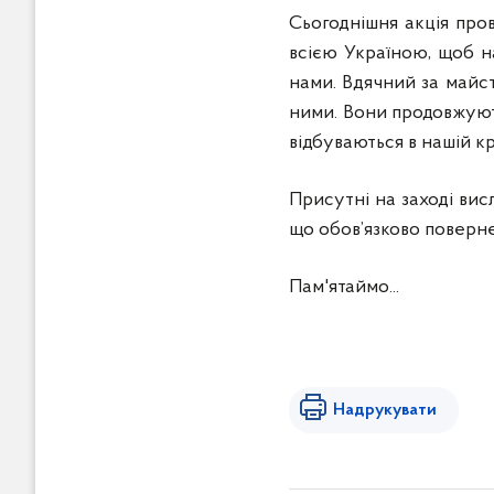
Сьогоднішня акція пров
всією Україною, щоб на
нами. Вдячний за майст
ними. Вони продовжують 
відбуваються в нашій к
Присутні на заході вис
що обов’язково поверн
Пам'ятаймо...
Надрукувати