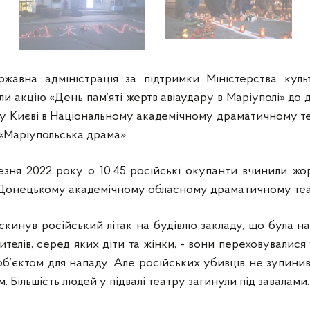
жавна адміністрація за підтримки Міністерства куль
ли акцію «День пам’яті жертв авіаудару в Маріуполі» до д
ї у Києві в Національному академічному драматичному те
 «Маріупольська драма».
езня 2022 року о 10.45 російські окупанти вчинили жо
 Донецькому академічному обласному драматичному теат
кинув російський літак на будівлю закладу, що була н
телів, серед яких діти та жінки, - вони переховувалися у
об’єктом для нападу. Але російських убивців не зупин
 Більшість людей у підвалі театру загинули під завалами.