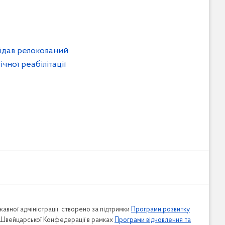
ідав релокований
чної реабілітації
авної адміністрації, створено за підтримки
Програми розвитку
 Швейцарської Конфедерації в рамках
Програми відновлення та