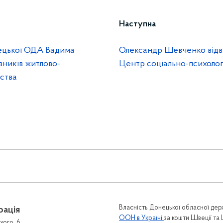
Наступна
ецької ОДА Вадима
Олександр Шевченко відв
вників житлово-
Центр соціально-психологі
ства
Власність Донецької обласної держ
рація
ООН в Україні
за кошти Швеції та
хого, 6