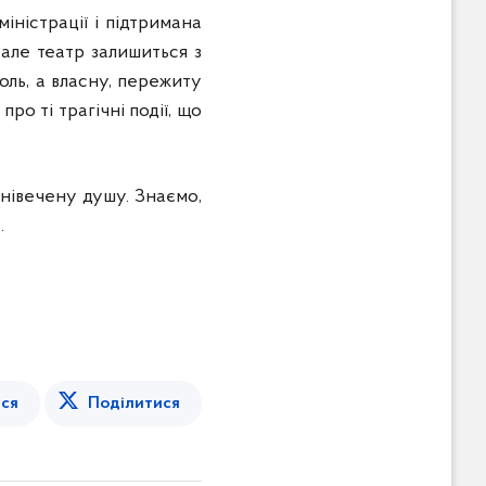
іністрації і підтримана
 але театр залишиться з
оль, а власну, пережиту
ро ті трагічні події, що
онівечену душу. Знаємо,
.
ся
Поділитися