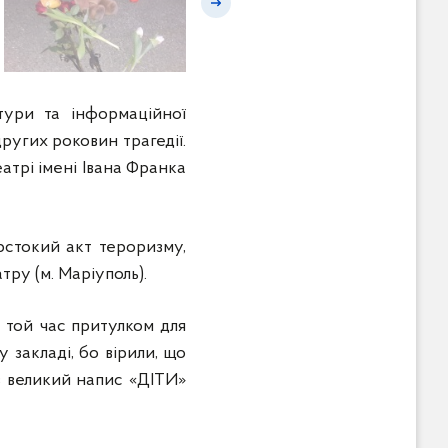
тури та інформаційної
ругих роковин трагедії.
атрі імені Івана Франка
рстокий акт тероризму,
ру (м. Маріуполь).
а той час притулком для
 закладі, бо вірили, що
ив великий напис «ДІТИ»