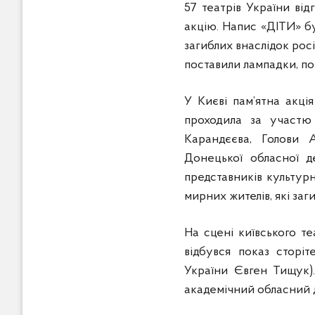
57 театрів України від
акцію. Напис «ДІТИ» б
загиблих внаслідок рос
поставили лампадки, пок
У Києві пам’ятна акц
проходила за участю 
Карандєєва, Голови 
Донецької обласної д
представників культурн
мирних жителів, які за
На сцені київського т
відбувся показ сторі
України Євген Тищук).
академічний обласний д