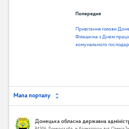
Попередня
Привітання голови Дон
Філашкіна з Днем праці
комунального господар
Мапа порталу
Донецька обласна державна адмініст
84306, Донецька обл., м. Краматорськ, вул. Олекси Ти