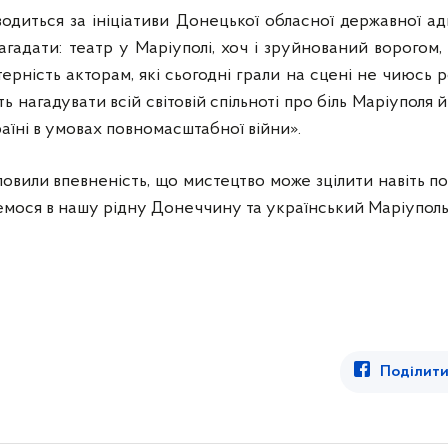
одиться за ініціативи Донецької обласної державної адм
гадати: театр у Маріуполі, хоч і зруйнований ворогом,
ерність акторам, які сьогодні грали на сцені не чиюсь р
нагадувати всій світовій спільноті про біль Маріуполя й п
раїні в умовах повномасштабної війни».
ловили впевненість, що мистецтво може зцілити навіть п
емося в нашу рідну Донеччину та український Маріуполь
Поділити