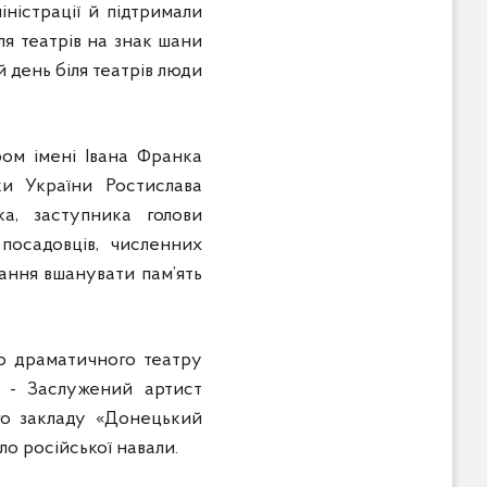
іністрації й підтримали
я театрів на знак шани
 день біля театрів люди
ом імені Івана Франка
ки України Ростислава
а, заступника голови
посадовців, численних
чання вшанувати пам’ять
го драматичного театру
к - Заслужений артист
ого закладу «Донецький
ло російської навали.