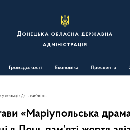
Донецька обласна державна
адміністрація
Громадськості
Економіка
Пресцентр
 пам’яті жертв авіаудару в Маріуполі
тави «Маріупольська драма