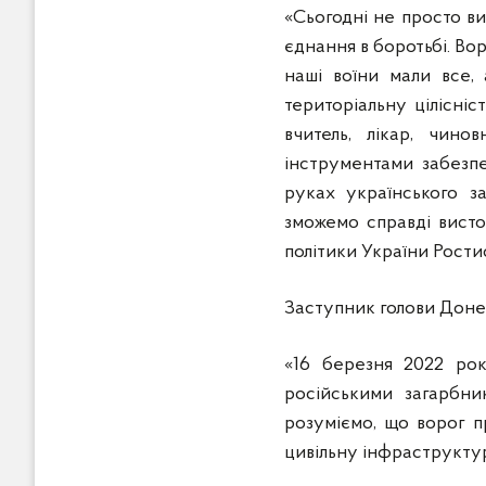
«Сьогодні не просто ви
єднання в боротьбі. Во
наші воїни мали все,
територіальну цілісніс
вчитель, лікар, чин
інструментами забезпеч
руках українського з
зможемо справді вистоя
політики України Рости
Заступник голови Доне
«16 березня 2022 рок
російськими загарбни
розуміємо, що ворог 
цивільну інфраструктур