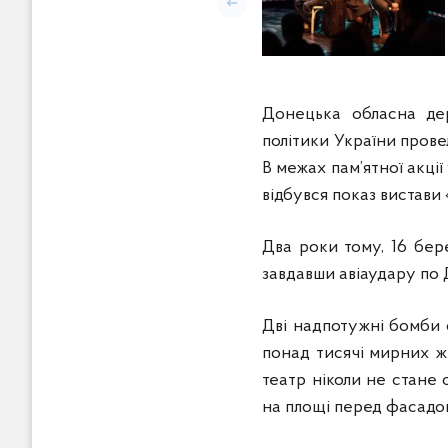
Донецька обласна дер
політики України прове
В межах пам’ятної акці
відбувся показ вистави
Два роки тому, 16 бер
завдавши авіаудару по
Дві надпотужні бомби с
понад тисячі мирних жи
театр ніколи не стане 
на площі перед фасадом.