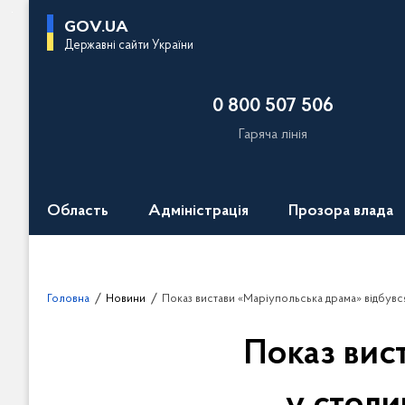
П
GOV.UA
е
Державні сайти України
р
е
0 800 507 506
й
т
Гаряча лінія
и
д
о
Область
Адміністрація
Прозора влада
о
с
н
о
Головна
Новини
Показ вистави «Маріупольська драма» відбувся у столиці в День
в
н
Показ вис
о
г
о