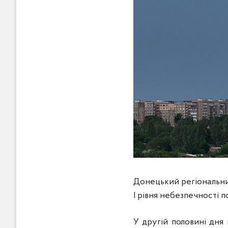
Донецький регіональни
I рівня небезпечності п
У другій половині дня 