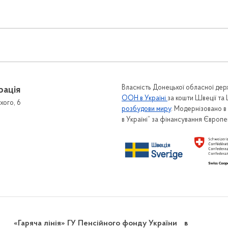
Власність Донецької обласної держ
рація
ООН в Україні
за кошти Швеції та
хого, 6
розбудови миру
. Модернізовано 
в Україні” за фінансування Європ
«Гаряча лінія» ГУ Пенсійного фонду України в