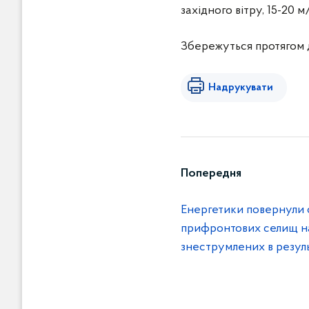
західного вітру, 15-20 м
Збережуться протягом до
Надрукувати
Попередня
Енергетики повернули с
прифронтових селищ н
знеструмлених в резуль