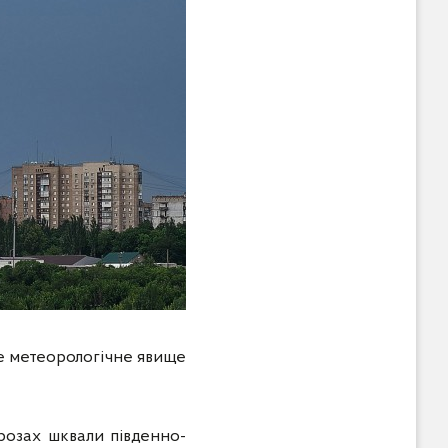
е метеорологічне явище
грозах шквали південно-