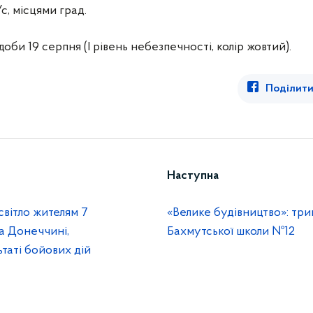
/с, місцями град.
би 19 серпня (I рівень небезпечності, колір жовтий).
Поділити
Наступна
вітло жителям 7
«Велике будівництво»: тр
а Донеччині,
Бахмутської школи №12
таті бойових дій