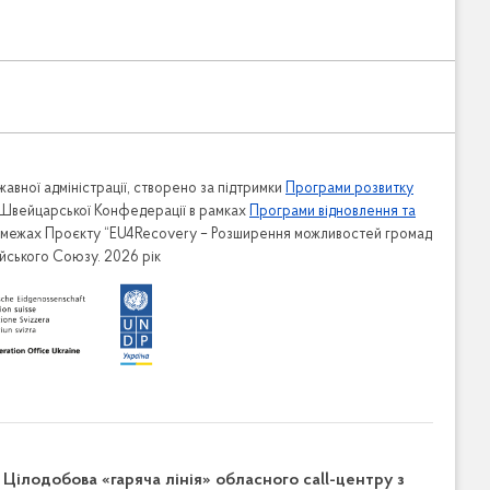
авної адміністрації, створено за підтримки
Програми розвитку
 Швейцарської Конфедерації в рамках
Програми відновлення та
в межах Проєкту “EU4Recovery – Розширення можливостей громад
ейського Союзу. 2026 рік
Цілодобова «гаряча лінія» обласного call-центру з