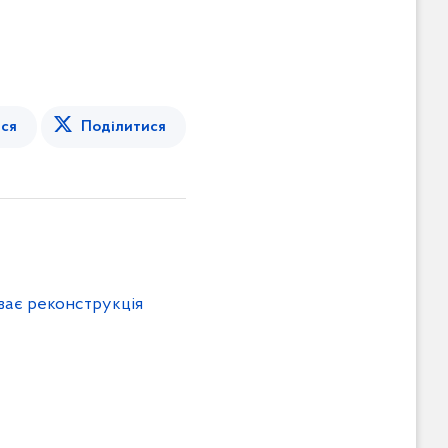
ся
Поділитися
иває реконструкція