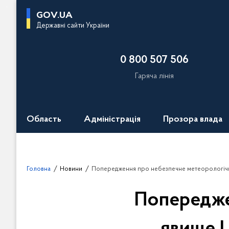
П
GOV.UA
е
Державні сайти України
р
е
0 800 507 506
й
т
Гаряча лінія
и
д
о
Область
Адміністрація
Прозора влада
о
с
н
о
Головна
Новини
Попередження про небезпечне метеорологічне явище I рівня н
в
н
Попередже
о
г
о