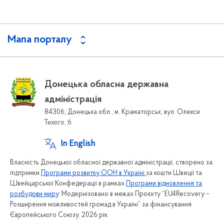
Мапа порталу
Донецька обласна державна
адміністрація
84306, Донецька обл., м. Краматорськ, вул. Олекси
Тихого, 6
In English
Власність Донецької обласної державної адміністрації, створено за
підтримки
Програми розвитку ООН в Україні
за кошти Швеції та
Швейцарської Конфедерації в рамках
Програми відновлення та
розбудови миру
. Модернізовано в межах Проєкту “EU4Recovery –
Розширення можливостей громад в Україні” за фінансування
Європейського Союзу. 2026 рік