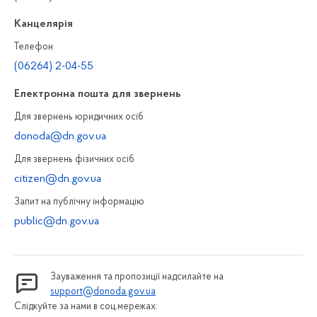
Канцелярiя
Телефон
(06264) 2-04-55
Електронна пошта для звернень
Для звернень юридичних осiб
donoda@dn.gov.ua
Для звернень фізичних осiб
citizen@dn.gov.ua
Запит на публiчну інформацiю
public@dn.gov.ua
Зауваження та пропозиції надсилайте на
support@donoda.gov.ua
Слідкуйте за нами в соц.мережах: