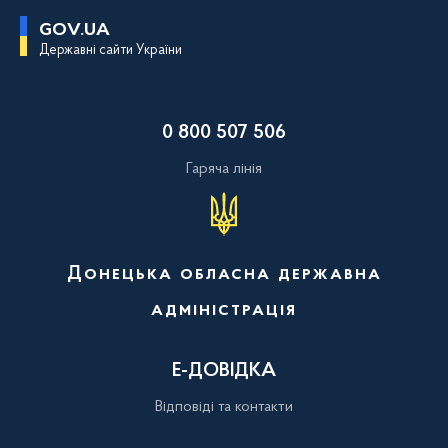
П
GOV.UA
е
Державні сайти України
р
е
й
т
и
0 800 507 506
д
о
о
Гаряча лінія
с
н
о
в
н
о
Донецька обласна державна
г
о
адміністрація
в
м
і
с
Е-ДОВІДКА
т
у
Відповіді та контакти