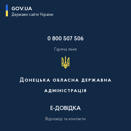
П
GOV.UA
е
Державні сайти України
р
е
й
т
и
0 800 507 506
д
о
о
Гаряча лінія
с
н
о
в
н
о
Донецька обласна державна
г
о
адміністрація
в
м
і
с
Е-ДОВІДКА
т
у
Відповіді та контакти