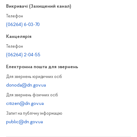
Викривачі (Захищений канал)
Телефон
(06264) 6-03-70
Канцелярiя
Телефон
(06264) 2-04-55
Електронна пошта для звернень
Для звернень юридичних осiб
donoda@dn.gov.ua
Для звернень фізичних осiб
citizen@dn.gov.ua
Запит на публiчну інформацiю
public@dn.gov.ua