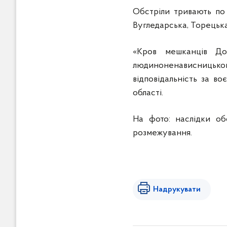
Обстріли тривають по 
Вугледарська, Торецьк
«Кров мешканців До
людиноненависницького
відповідальність за во
області.
На фото: наслідки об
розмежування.
Надрукувати