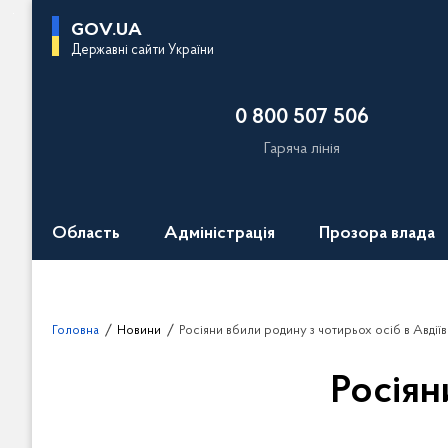
П
GOV.UA
е
Державні сайти України
р
е
0 800 507 506
й
т
Гаряча лінія
и
д
о
Область
Адміністрація
Прозора влада
о
с
н
о
Головна
Новини
Росіяни вбили родину з чотирьох осіб в Авдіїв
в
н
Росіян
о
г
о