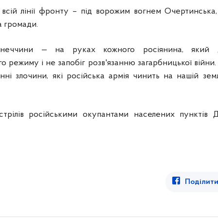
всій лінії фронту – під ворожим вогнем Очертинська, М
а громади.
неччини — на руках кожного росіянина, який д
 режиму і не запобіг розв'язанню загарбницької війни.
єнні злочини, які російська армія чинить на нашій земл
стрілів російськими окупантами населених пунктів Д
Поділити