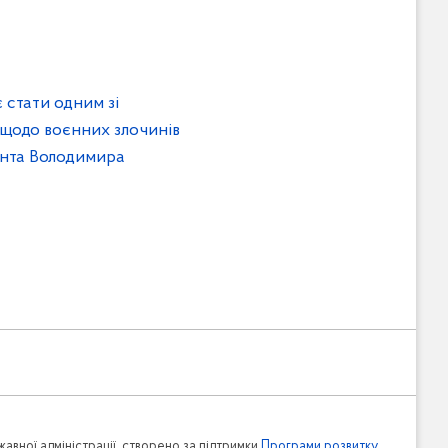
 стати одним зі
 щодо воєнних злочинів
ента Володимира
авної адміністрації, створено за підтримки
Програми розвитку