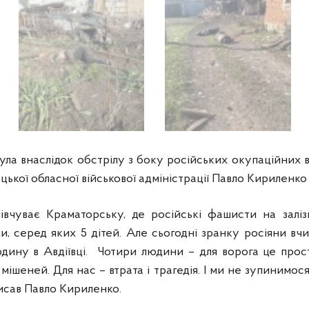
ула внаслідок обстрілу з боку російських окупаційних ві
ької обласної військової адміністрації Павло Кириленко
півчуває Краматорську, де російські фашисти на залі
 серед яких 5 дітей. Але сьогодні зранку росіяни в
одину в Авдіївці. Чотири людини – для ворога це про
 мішеней. Для нас – втрата і трагедія. І ми не зупинимос
писав Павло Кириленко.