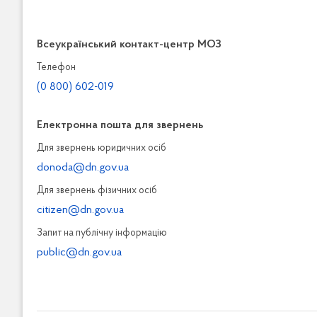
Всеукраїнський контакт-центр МОЗ
Телефон
(0 800) 602-019
Електронна пошта для звернень
Для звернень юридичних осiб
donoda@dn.gov.ua
Для звернень фізичних осiб
citizen@dn.gov.ua
Запит на публiчну інформацiю
public@dn.gov.ua