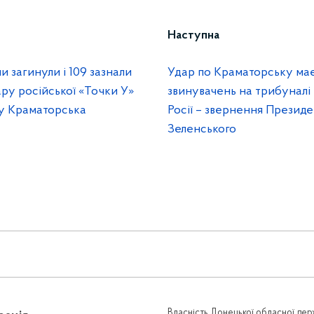
Наступна
загинули і 109 зазнали
Удар по Краматорську має
ру російської «Точки У»
звинувачень на трибуналі
лу Краматорська
Росії – звернення Презид
Зеленського
Власність Донецької обласної держ