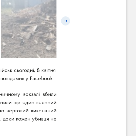
Наступний слайд
йськ сьогодні, 8 квітня.
 повідомив у Facebook.
зничному вокзалі вбили
чинили ще один воєнний
сто черговий виконаний
я, доки кожен убивця не