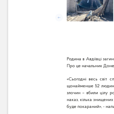
Попередній слайд
Родина в Авдіївці загин
Про це начальник Донец
«Сьогодні весь світ с
щонайменше 52 людини,
злочин – вбили цілу р
наказ, кілька знищених
буде покараний», - на