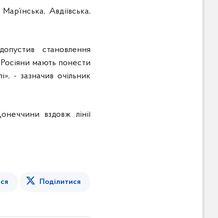
ар’їнська, Авдіївська,
опустив становлення
 Росіяни мають понести
і», - зазначив очільник
онеччини вздовж лінії
ся
Поділитися