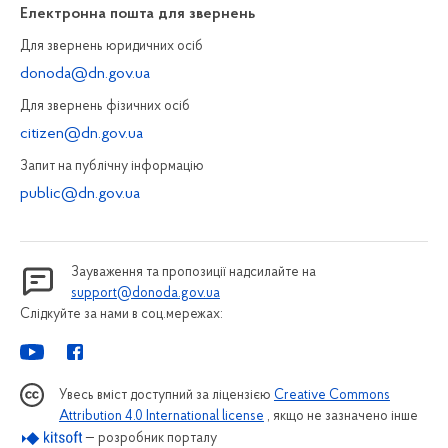
Електронна пошта для звернень
Для звернень юридичних осiб
donoda@dn.gov.ua
Для звернень фізичних осiб
citizen@dn.gov.ua
Запит на публiчну інформацiю
public@dn.gov.ua
Зауваження та пропозиції надсилайте на
support@donoda.gov.ua
Слідкуйте за нами в соц.мережах:
Увесь вміст доступний за ліцензією
Creative Commons
Attribution 4.0 International license
, якщо не зазначено інше
— розробник порталу