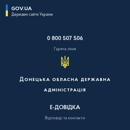
П
GOV.UA
е
Державні сайти України
р
е
й
т
и
0 800 507 506
д
о
о
Гаряча лінія
с
н
о
в
н
о
Донецька обласна державна
г
о
адміністрація
в
м
і
с
Е-ДОВІДКА
т
у
Відповіді та контакти