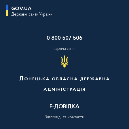
П
GOV.UA
е
Державні сайти України
р
е
й
т
и
0 800 507 506
д
о
о
Гаряча лінія
с
н
о
в
н
о
Донецька обласна державна
г
о
адміністрація
в
м
і
с
Е-ДОВІДКА
т
у
Відповіді та контакти