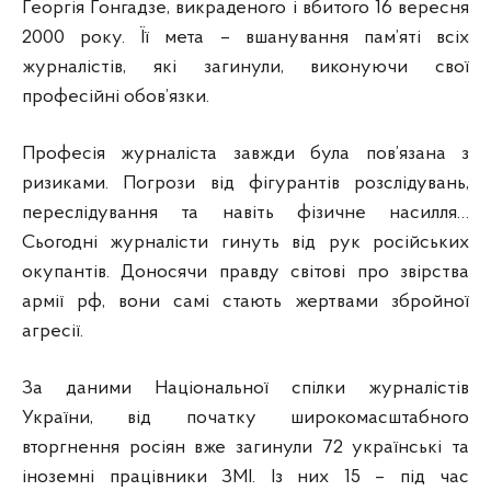
Георгія Гонгадзе, викраденого і вбитого 16 вересня
2000 року. Її мета – вшанування пам’яті всіх
журналістів, які загинули, виконуючи свої
професійні обов’язки.
Професія журналіста завжди була пов’язана з
ризиками. Погрози від фігурантів розслідувань,
переслідування та навіть фізичне насилля…
Сьогодні журналісти гинуть від рук російських
окупантів. Доносячи правду світові про звірства
армії рф, вони самі стають жертвами збройної
агресії.
За даними Національної спілки журналістів
України, від початку широкомасштабного
вторгнення росіян вже загинули 72 українські та
іноземні працівники ЗМІ. Із них 15 – під час