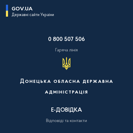
П
GOV.UA
е
Державні сайти України
р
е
й
т
и
0 800 507 506
д
о
о
Гаряча лінія
с
н
о
в
н
о
Донецька обласна державна
г
о
адміністрація
в
м
і
с
Е-ДОВІДКА
т
у
Відповіді та контакти