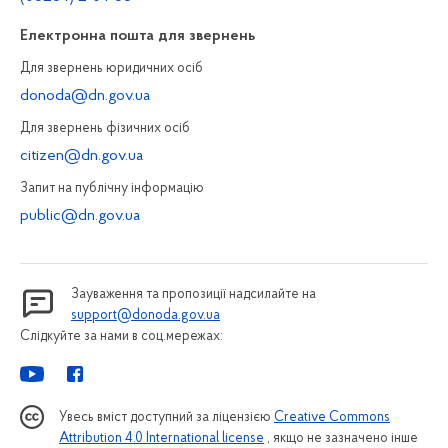
Електронна пошта для звернень
Для звернень юридичних осiб
donoda@dn.gov.ua
Для звернень фізичних осiб
citizen@dn.gov.ua
Запит на публiчну інформацiю
public@dn.gov.ua
Зауваження та пропозиції надсилайте на
support@donoda.gov.ua
Слідкуйте за нами в соц.мережах:
Увесь вміст доступний за ліцензією
Creative Commons
Attribution 4.0 International license
, якщо не зазначено інше