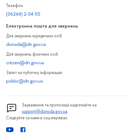
Телефон
(06264) 2-04-55
Електронна пошта для звернень
Для звернень юридичних осiб
donoda@dn.gov.ua
Для звернень фізичних осiб
citizen@dn.gov.ua
Запит на публiчну інформацiю
public@dn.gov.ua
Зауваження та пропозиції надсилайте на
support@donoda.gov.ua
Слідкуйте за нами в соц.мережах: