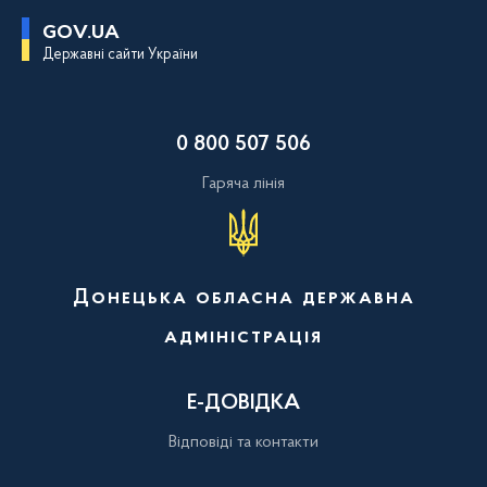
П
GOV.UA
е
Державні сайти України
р
е
й
т
и
0 800 507 506
д
о
о
Гаряча лінія
с
н
о
в
н
о
Донецька обласна державна
г
о
адміністрація
в
м
і
с
Е-ДОВІДКА
т
у
Відповіді та контакти