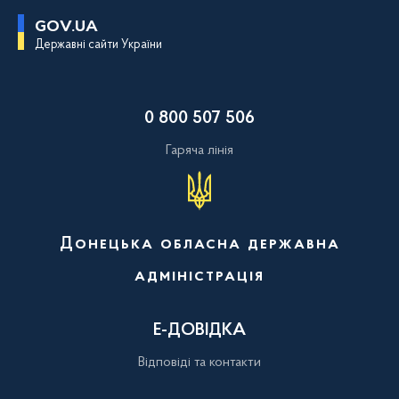
П
GOV.UA
е
Державні сайти України
р
е
й
т
и
0 800 507 506
д
о
о
Гаряча лінія
с
н
о
в
н
о
Донецька обласна державна
г
о
адміністрація
в
м
і
с
Е-ДОВІДКА
т
у
Відповіді та контакти