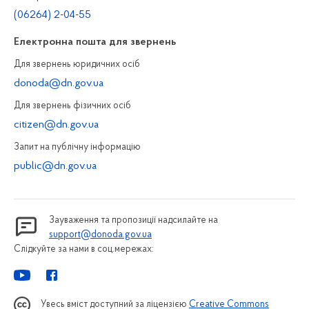
(06264) 2-04-55
Електронна пошта для звернень
Для звернень юридичних осiб
donoda@dn.gov.ua
Для звернень фізичних осiб
citizen@dn.gov.ua
Запит на публiчну інформацiю
public@dn.gov.ua
Зауваження та пропозиції надсилайте на
support@donoda.gov.ua
Слідкуйте за нами в соц.мережах:
Увесь вміст доступний за ліцензією
Creative Commons