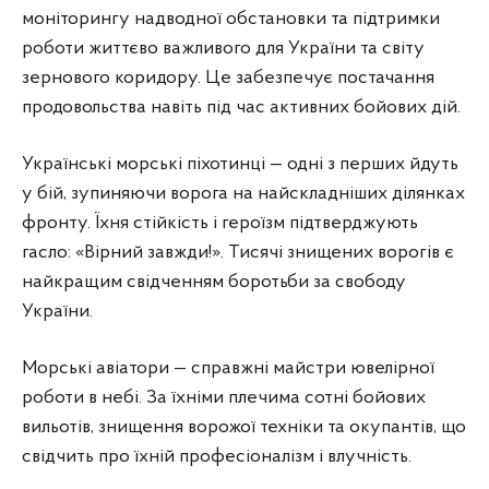
моніторингу надводної обстановки та підтримки
роботи життєво важливого для України та світу
зернового коридору. Це забезпечує постачання
продовольства навіть під час активних бойових дій.
Українські морські піхотинці — одні з перших йдуть
у бій, зупиняючи ворога на найскладніших ділянках
фронту. Їхня стійкість і героїзм підтверджують
гасло: «Вірний завжди!». Тисячі знищених ворогів є
найкращим свідченням боротьби за свободу
України.
Морські авіатори — справжні майстри ювелірної
роботи в небі. За їхніми плечима сотні бойових
вильотів, знищення ворожої техніки та окупантів, що
свідчить про їхній професіоналізм і влучність.