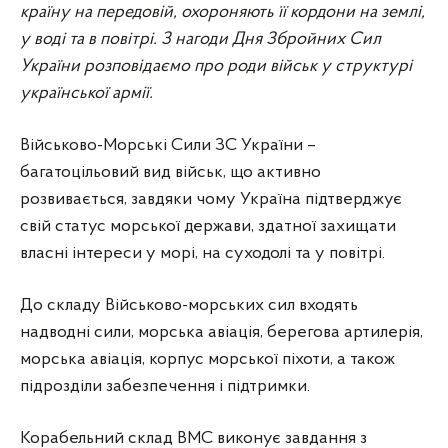
країну на передовій, охороняють її кордони на землі,
у воді та в повітрі. З нагоди Дня Збройних Сил
України розповідаємо про роди військ у структурі
української армії.
Військово-Морські Сили ЗС України –
багатоцільовий вид військ, що активно
розвивається, завдяки чому Україна підтверджує
свій статус морської держави, здатної захищати
власні інтереси у морі, на суходолі та у повітрі.
До складу Військово-морських сил входять
надводні сили, морська авіація, берегова артилерія,
морська авіація, корпус морської піхоти, а також
підрозділи забезпечення і підтримки.
Корабельний склад ВМС виконує завдання з