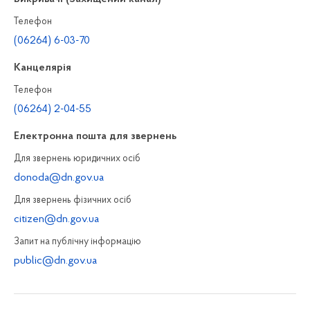
Телефон
(06264) 6-03-70
Канцелярiя
Телефон
(06264) 2-04-55
Електронна пошта для звернень
Для звернень юридичних осiб
donoda@dn.gov.ua
Для звернень фізичних осiб
citizen@dn.gov.ua
Запит на публiчну інформацiю
public@dn.gov.ua