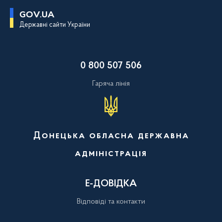
П
GOV.UA
е
Державні сайти України
р
е
й
т
и
0 800 507 506
д
о
о
Гаряча лінія
с
н
о
в
н
о
Донецька обласна державна
г
о
адміністрація
в
м
і
с
Е-ДОВІДКА
т
у
Відповіді та контакти