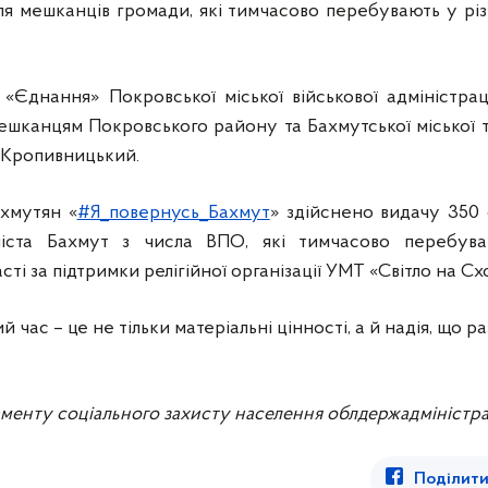
ля мешканців громади, які тимчасово перебувають у рі
«Єднання» Покровської міської військової адміністрац
ешканцям Покровського району та Бахмутської міської т
. Кропивницький.
хмутян «
#Я_повернусь_Бахмут
» здійснено видачу 350
іста Бахмут з числа ВПО, які тимчасово перебув
ті за підтримки релігійної організації УМТ «Світло на Схо
 час – це не тільки матеріальні цінності, а й надія, що 
менту соціального захисту населення облдержадміністра
Поділити