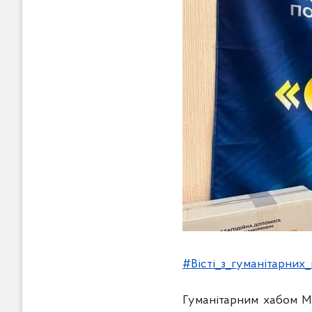
#Вісті_з_гуманітарних_
Гуманітарним хабом Мар