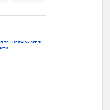
лення і знешкодження
етів