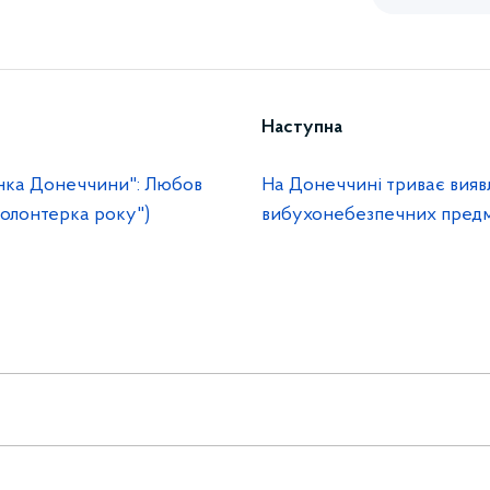
Наступна
нка Донеччини": Любов
На Донеччині триває вияв
Волонтерка року")
вибухонебезпечних предм