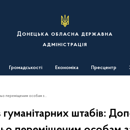
Донецька обласна державна
адміністрація
Громадськості
Економіка
Пресцентр
іщеним особам за межами області
 з гуманітарних штабів: До