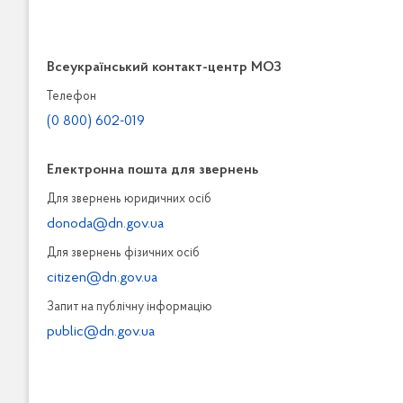
Всеукраїнський контакт-центр МОЗ
Телефон
(0 800) 602-019
Електронна пошта для звернень
Для звернень юридичних осiб
donoda@dn.gov.ua
Для звернень фізичних осiб
citizen@dn.gov.ua
Запит на публiчну інформацiю
public@dn.gov.ua