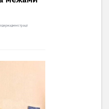
а межами
лдержадміністрації