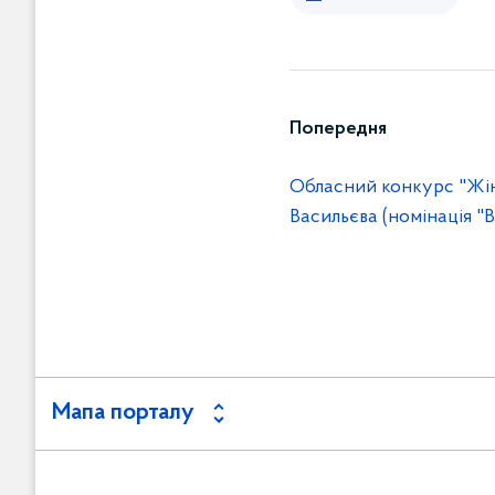
Попередня
Обласний конкурс "Жі
Васильєва (номінація "
Мапа порталу