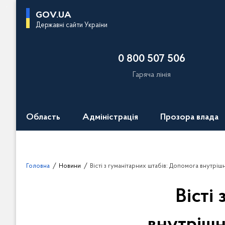
П
GOV.UA
е
Державні сайти України
р
е
0 800 507 506
й
т
Гаряча лінія
и
д
о
Область
Адміністрація
Прозора влада
о
с
н
о
Головна
Новини
Вісті з гуманітарних штабів: Допомога внутрішньо перем
в
н
Вісті
о
г
о