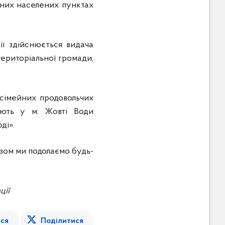
зних населених пунктах
ії здійснюється видача
ериторіальної громади,
 сімейних продовольчих
ають у м. Жовті Води
ді».
разом ми подолаємо будь-
ції
ся
Поділитися