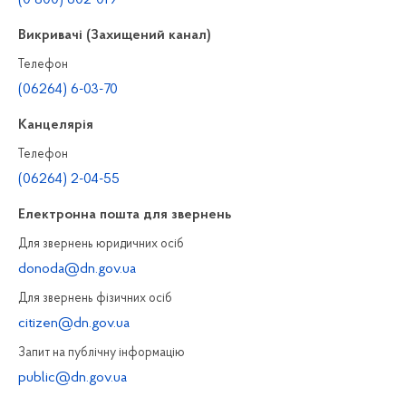
(0 800) 602-019
Викривачі (Захищений канал)
Телефон
(06264) 6-03-70
Канцелярiя
Телефон
(06264) 2-04-55
Електронна пошта для звернень
Для звернень юридичних осiб
donoda@dn.gov.ua
Для звернень фізичних осiб
citizen@dn.gov.ua
Запит на публiчну інформацiю
public@dn.gov.ua