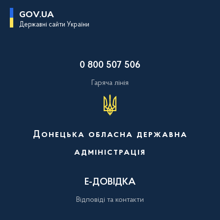
П
GOV.UA
е
Державні сайти України
р
е
й
т
и
0 800 507 506
д
о
о
Гаряча лінія
с
н
о
в
н
о
Донецька обласна державна
г
о
адміністрація
в
м
і
с
Е-ДОВІДКА
т
у
Відповіді та контакти