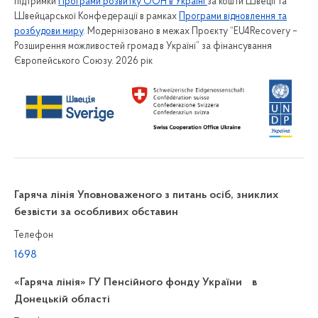
підтримки
Програми розвитку ООН в Україні
за кошти Швеції та
Швейцарської Конфедерації в рамках
Програми відновлення та
розбудови миру
. Модернізовано в межах Проєкту “EU4Recovery –
Розширення можливостей громад в Україні” за фінансування
Європейського Союзу. 2026 рік
Гаряча лінія Уповноваженого з питань осіб, зниклих
безвісти за особливих обставин
Телефон
1698
«Гаряча лінія» ГУ Пенсійного фонду України в
Донецькій області