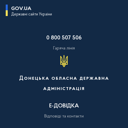
П
GOV.UA
е
Державні сайти України
р
е
й
т
и
0 800 507 506
д
о
о
Гаряча лінія
с
н
о
в
н
о
Донецька обласна державна
г
о
адміністрація
в
м
і
с
Е-ДОВІДКА
т
у
Відповіді та контакти