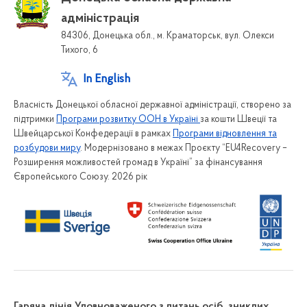
адміністрація
84306, Донецька обл., м. Краматорськ, вул. Олекси
Тихого, 6
In English
Власність Донецької обласної державної адміністрації, створено за
підтримки
Програми розвитку ООН в Україні
за кошти Швеції та
Швейцарської Конфедерації в рамках
Програми відновлення та
розбудови миру
. Модернізовано в межах Проєкту “EU4Recovery –
Розширення можливостей громад в Україні” за фінансування
Європейського Союзу. 2026 рік
Гаряча лінія Уповноваженого з питань осіб, зниклих