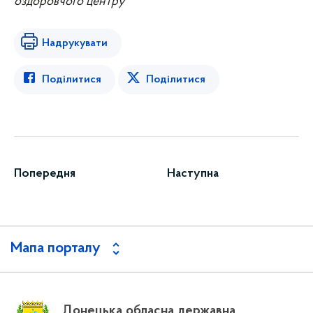
оздоровчого центру
Надрукувати
Поділитися
Поділитися
Попередня
Наступна
Мапа порталу
Донецька обласна державна