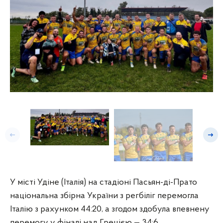
Попередній слайд
Насту
Спільне фото: спортсмени з регбілігу, тренери та вболівальни
У місті Удіне (Італія) на стадіоні Пасьян-ді-Прато
національна збірна України з регбіліг перемогла
Італію з рахунком 44:20, а згодом здобула впевнену
перемогу у фіналі над Грецією — 34:6.