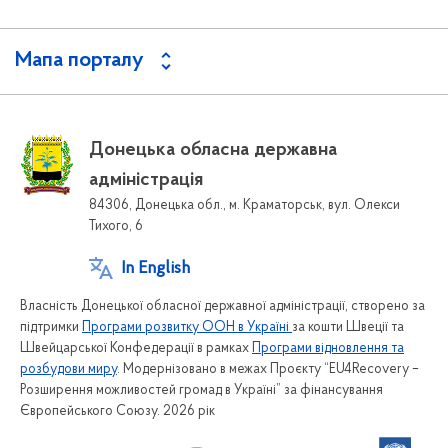
Мапа порталу
Донецька обласна державна
адміністрація
84306, Донецька обл., м. Краматорськ, вул. Олекси
Тихого, 6
In English
Власність Донецької обласної державної адміністрації, створено за
підтримки
Програми розвитку ООН в Україні
за кошти Швеції та
Швейцарської Конфедерації в рамках
Програми відновлення та
розбудови миру
. Модернізовано в межах Проєкту “EU4Recovery –
Розширення можливостей громад в Україні” за фінансування
Європейського Союзу. 2026 рік