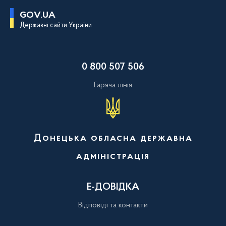
П
GOV.UA
е
Державні сайти України
р
е
й
т
и
0 800 507 506
д
о
о
Гаряча лінія
с
н
о
в
н
о
Донецька обласна державна
г
о
адміністрація
в
м
і
с
Е-ДОВІДКА
т
у
Відповіді та контакти