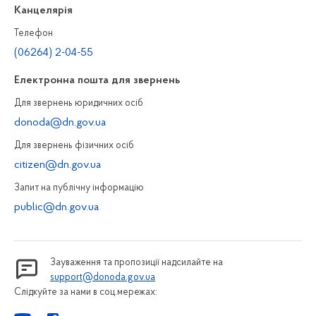
Канцелярiя
Телефон
(06264) 2-04-55
Електронна пошта для звернень
Для звернень юридичних осiб
donoda@dn.gov.ua
Для звернень фізичних осiб
citizen@dn.gov.ua
Запит на публiчну інформацiю
public@dn.gov.ua
Зауваження та пропозиції надсилайте на
support@donoda.gov.ua
Слідкуйте за нами в соц.мережах: