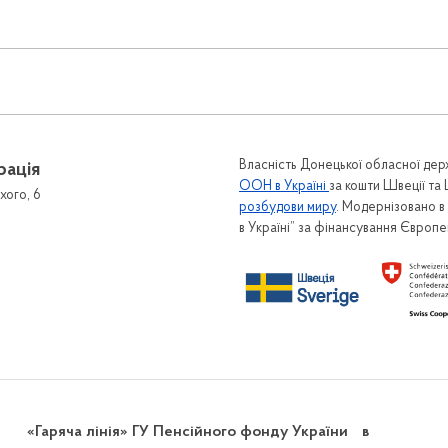
Власність Донецької обласної держ
рація
ООН в Україні
за кошти Швеції та
хого, 6
розбудови миру
. Модернізовано 
в Україні” за фінансування Європ
«Гаряча лінія» ГУ Пенсійного фонду України в