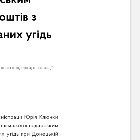
рським
штів з
них угідь
дносин облдержадміністрації
іністрації Юрія Ключки
сільськогосподарським
х угідь при Донецькій