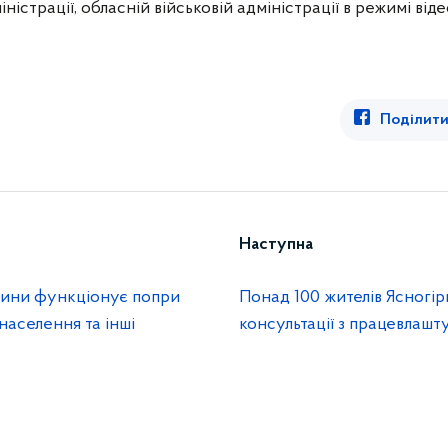
ністрації, обласній військовій адміністрації в режимі від
Поділити
Наступна
чини функціонує попри
Понад 100 жителів Ясногі
 населення та інші
консультації з працевлашт