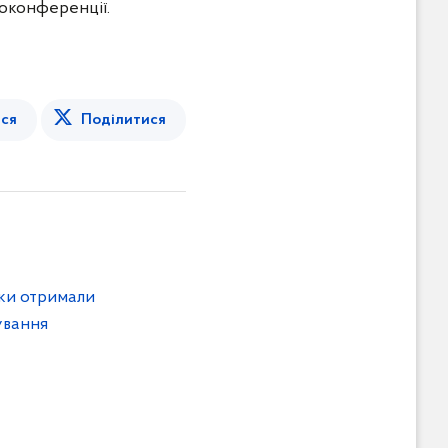
еоконференції.
ся
Поділитися
рки отримали
ування