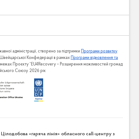
авної адміністрації, створено за підтримки
Програми розвитку
 Швейцарської Конфедерації в рамках
Програми відновлення та
в межах Проєкту “EU4Recovery – Розширення можливостей громад
ейського Союзу. 2026 рік
Цілодобова «гаряча лінія» обласного call-центру з