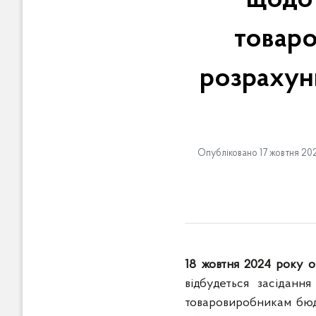
щодо 
в
м
товар
і
с
розрахун
т
у
Опубліковано 17 жовтня 202
18 жовтня 2024 року о
відбудеться засіданн
товаровиробникам бюд