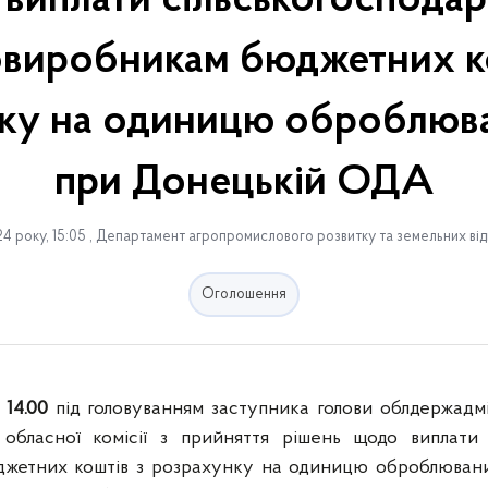
виплати сільськогоспода
овиробникам бюджетних ко
ку на одиницю оброблюва
при Донецькій ОДА
4 року, 15:05 , Департамент агропромислового розвитку та земельних ві
Оголошення
 14.00
під головуванням заступника голови облдержадм
я обласної комісії з прийняття рішень щодо виплати 
жетних коштів з розрахунку на одиницю оброблювани