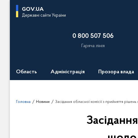
П
GOV.UA
е
Державні сайти України
р
е
0 800 507 506
й
т
Гаряча лінія
и
д
о
Область
Адміністрація
Прозора влада
о
с
н
о
Головна
Новини
Засідання обласної комісії з прийняття рішень щодо виплати сільськогосподарським товаровиробникам бюджетних кошт
в
н
Засідання
о
г
о