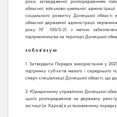
роки, затвердженої розпорядженням голо
обласної військово-цивільної адміністрац
соціального розвитку Донецької області 
обласної державної адміністрації, керівника
року № 100/5-21, з метою забезпечен
підприємництва на території Донецької обла
з о б о в’ я з у ю:
1. Затвердити Порядок використання у 202
підтримку суб’єктів малого і середнього п
смарт-спеціалізації Донецької області, що до
2. Юридичному управлінню Донецької облас
цього розпорядження на державну реєстра
юстиції (м. Харків) в установленому порядку