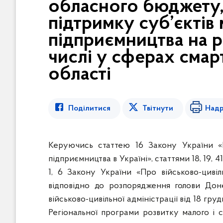
обласного бюджету,
в
м
підтримку суб’єктів
і
підприємництва на р
с
числі у сферах смар
т
у
області
Поділитися
Твітнути
Надр
Керуючись статтею 16 Закону України «
підприємництва в Україні», статтями 18, 19, 
1, 6 Закону України «Про військово-цивіл
відповідно до розпорядження голови Донец
військово-цивільної адміністрації від 18 гр
Регіональної програми розвитку малого і 