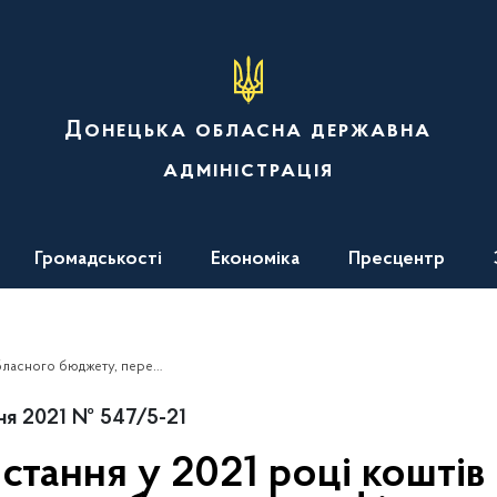
Донецька обласна державна
адміністрація
Громадськості
Економіка
Пресцентр
зацію проєктів, в тому числі у сферах смарт-спеціалізації Донецької області
ня 2021 № 547/5-21
тання у 2021 році коштів