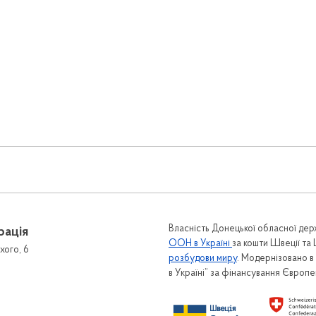
Власність Донецької обласної держ
рація
ООН в Україні
за кошти Швеції та
хого, 6
розбудови миру
. Модернізовано 
в Україні” за фінансування Європ