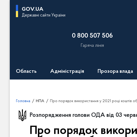
П
GOV.UA
е
Державні сайти України
р
е
0 800 507 506
й
т
Гаряча лінія
и
д
о
Область
Адміністрація
Прозора влада
о
с
н
о
Головна
НПА
Про порядок використання у 2021 році коштів обласного бюджету, передбачених на фінансову підтримку суб’єктів малого і середнього підприємництва на реалі
в
н
Розпорядження голови ОДА від 03 черв
о
г
Про порядок викорис
о