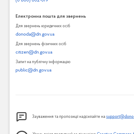
(0 800) 602-019
Електронна пошта для звернень
Для звернень юридичних осiб
donoda@dn.gov.ua
Для звернень фізичних осiб
citizen@dn.gov.ua
Запит на публiчну інформацiю
public@dn.gov.ua
Зауваження та пропозиції надсилайте на
support@donod