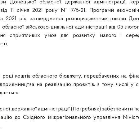
ви Донецької обласної державної адміністрації, кер
ії від 11 січня 2021 року № 7/5-21, Програми економіч
на 2021 рік, затвердженої розпорядженням голови Дон
 обласної військово-цивільної адміністрації від 05 люто
ня сприятливих умов для розвитку малого і сере
сті,
1 році коштів обласного бюджету, передбачених на фін
ідприємництва на реалізацію проєктів, в тому числі у 
дається.
ної державної адміністрації (Погребняк) забезпечити п
цію до Східного міжрегіонального управління Мініст
.