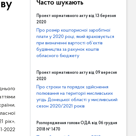
ову
Часто шукають
Проект нормативного акту від 13 березня
2020
Про розмір кошторисної заробітної
плати у 2020 році, який враховується
при визначенні вартості об’єктів
будівництва за рахунок коштів
обласного бюджету
Проект нормативного акту від 09 вересня
2020
Про строки та порядок здійснення
днього
полювання на території мисливських
таттями
угідь Донецької області у мисливський
раїни,
сезон 2020/2021 років
ласної
1 рік»,
Розпорядження голови ОДА від 06 грудня
1-2022
2018 № 1470