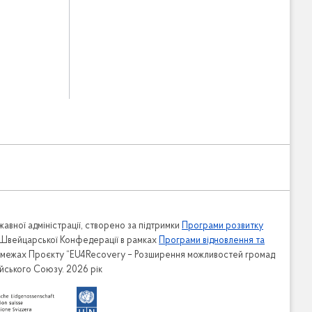
авної адміністрації, створено за підтримки
Програми розвитку
 Швейцарської Конфедерації в рамках
Програми відновлення та
в межах Проєкту “EU4Recovery – Розширення можливостей громад
ейського Союзу. 2026 рік