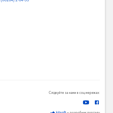
(06264) 2-04-55
Слідкуйте за нами в соц.мережах:
— розробник порталу