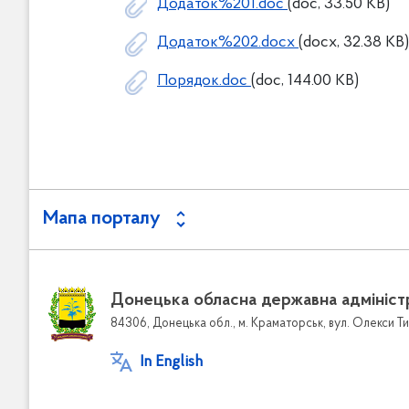
Додаток%201.doc
(doc, 33.50 KB)
Додаток%202.docx
(docx, 32.38 KB)
Порядок.doc
(doc, 144.00 KB)
Мапа порталу
Донецька обласна державна адмініст
84306, Донецька обл., м. Краматорськ, вул. Олекси Ти
In English