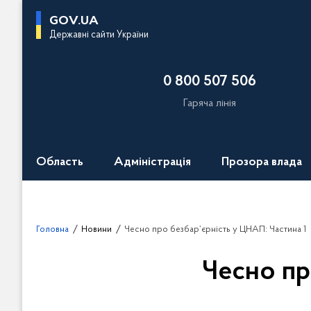
П
GOV.UA
е
Державні сайти України
р
е
0 800 507 506
й
т
Гаряча лінія
и
д
о
Область
Адміністрація
Прозора влада
о
с
н
о
Головна
Новини
Чесно про безбар’єрність у ЦНАП: Частина 1
в
н
Чесно пр
о
г
о