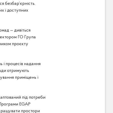
ся безбар’єрність.
их і доступних
омад — дивіться
ректором ГО Група
вником проєкту
ь і процесів надання
мади отримують
ування приміщень і
даптований під потреби
з Програми EGAP
окращувати простори