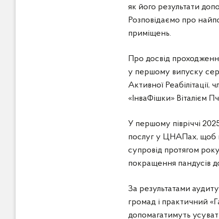
як його результати допо
Розповідаємо про найп
приміщень.
Про досвід проходження
у першому випуску сер
Активної Реабілітації, 
«ІнваФішки» Віталієм Пч
У першому півріччі 202
послуг у ЦНАПах, щоб в
супровід протягом року
покращення пандусів до
За результатами аудиту
громад і практичний «
допомагатимуть усуват