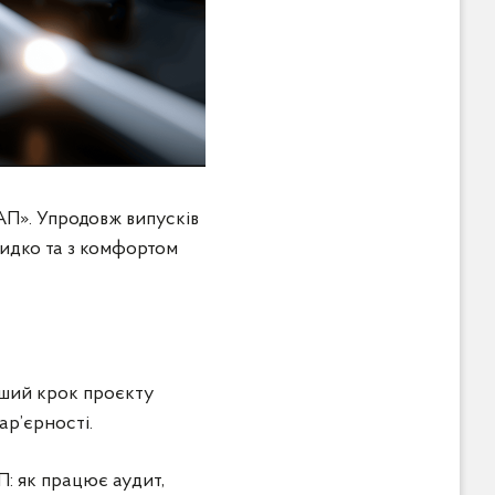
АП». Упродовж випусків
видко та з комфортом
ший крок проєкту
ар’єрності.
П: як працює аудит,