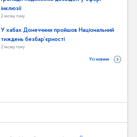
інклюзії
2 місяці тому
У хабах Донеччини пройшов Національний
тиждень безбар’єрності
2 місяці тому
Усі новини