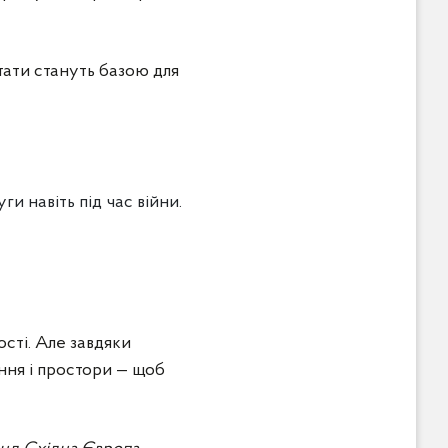
тати стануть базою для
и навіть під час війни.
сті. Але завдяки
ення і простори — щоб