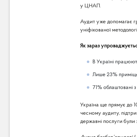
у ЦНАП.
Аудит уже допомагає гр
уніфікованої методологі
Як зараз упроваджуєть
В Україні працюють
Лише 23% приміщен
71% облаштовані з
Україна ще прямує до 1
чесному аудиту, підтри
державні послуги були 