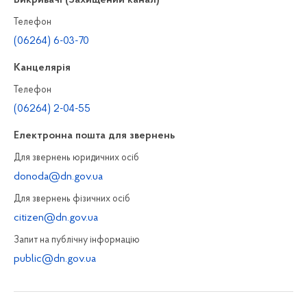
Викривачі (Захищений канал)
Телефон
(06264) 6-03-70
Канцелярiя
Телефон
(06264) 2-04-55
Електронна пошта для звернень
Для звернень юридичних осiб
donoda@dn.gov.ua
Для звернень фізичних осiб
citizen@dn.gov.ua
Запит на публiчну інформацiю
public@dn.gov.ua