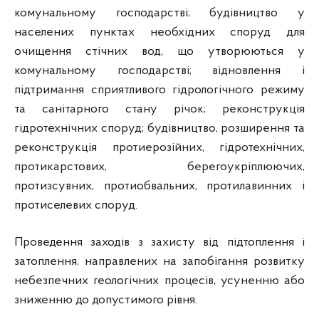
комунальному господарстві; будівництво у
населених пунктах необхідних споруд для
очищення стічних вод, що утворюються у
комунальному господарстві; відновлення і
підтримання сприятливого гідрологічного режиму
та санітарного стану річок; реконструкція
гідротехнічних споруд; будівництво, розширення та
реконструкція протиерозійних, гідротехнічних,
протикарстових, берегоукріплюючих,
протизсувних, протиобвальних, протилавинних і
протиселевих споруд.
Проведення заходів з захисту від підтоплення і
затоплення, направлених на запобігання розвитку
небезпечних геологічних процесів, усуненню або
зниженню до допустимого рівня.