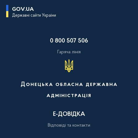
П
GOV.UA
е
Державні сайти України
р
е
й
т
и
0 800 507 506
д
о
о
Гаряча лінія
с
н
о
в
н
о
Донецька обласна державна
г
о
адміністрація
в
м
і
с
Е-ДОВІДКА
т
у
Відповіді та контакти