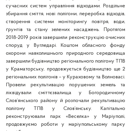
сучасних систем управління відходами. Роздільне
збирання сміття, нові полігони, переробка відходів,
створення системи моніторингу повітря, води,
ґрунтів та стану зелених насаджень. Протягом
2018-2019 років завершили реконструкцію очисних
споруд у Вугледарі. Коштом обласного фонду
охорони навколишнього природного середовища
завершили будівництво регіонального полігону ТПВ
у Краматорську, продовжується будівництво ще 2
регіональних полігонів – у Кураховому та Волновасі.
Провели рекультивацію порушених земель та
ліквідували сміттєзвалища у Богородичному
Слов’янського району й розпочали рекультивацію
полігону ТПВ у Слов’янську. Капітально
реконструювали парк «Веселка» у Маріуполі,
продовжуємо роботи у маріупольському парку