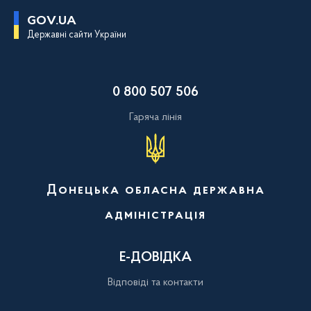
П
GOV.UA
е
Державні сайти України
р
е
й
т
и
0 800 507 506
д
о
о
Гаряча лінія
с
н
о
в
н
о
Донецька обласна державна
г
о
адміністрація
в
м
і
с
Е-ДОВІДКА
т
у
Відповіді та контакти