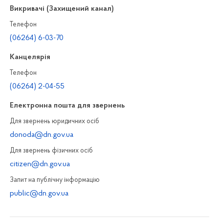
Викривачі (Захищений канал)
Телефон
(06264) 6-03-70
Канцелярiя
Телефон
(06264) 2-04-55
Електронна пошта для звернень
Для звернень юридичних осiб
donoda@dn.gov.ua
Для звернень фізичних осiб
citizen@dn.gov.ua
Запит на публiчну інформацiю
public@dn.gov.ua