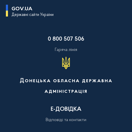
П
GOV.UA
е
Державні сайти України
р
е
й
т
и
0 800 507 506
д
о
о
Гаряча лінія
с
н
о
в
н
о
Донецька обласна державна
г
о
адміністрація
в
м
і
с
Е-ДОВІДКА
т
у
Відповіді та контакти