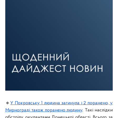
🔹
У Покровську 1 людина загинула і 2 поранено, у
Мирнограді також поранено людину
. Такі наслідки
обстрілу окупантами Донецької області. Всього за