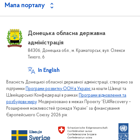
Мапа порталу
Донецька обласна державна
адміністрація
84306, Донецька обл., м. Краматорськ, вул. Олекси
Тихого, 6
In English
Власність Донецької обласної державної адміністрації, створено за
підтримки
Програми розвитку ООН в Україні
за кошти Швеції та
Швейцарської Конфедерації в рамках
Програми відновлення та
розбудови миру
. Модернізовано в межах Проєкту “EU4Recovery –
Розширення можливостей громад в Україні” за фінансування
Європейського Союзу. 2026 рік