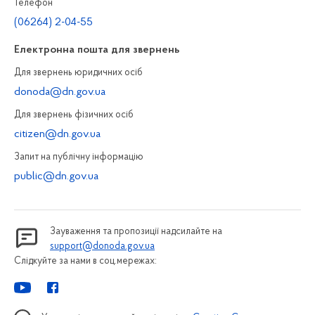
Телефон
(06264) 2-04-55
Електронна пошта для звернень
Для звернень юридичних осiб
donoda@dn.gov.ua
Для звернень фізичних осiб
citizen@dn.gov.ua
Запит на публiчну інформацiю
public@dn.gov.ua
Зауваження та пропозиції надсилайте на
support@donoda.gov.ua
Слідкуйте за нами в соц.мережах: