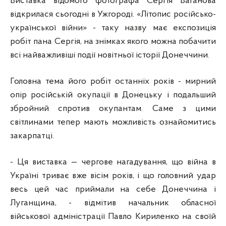
Виставка відомого фотографа Сергія Ваганова
відкрилася сьогодні в Ужгороді. «Літопис російсько-
української війни» - таку назву має експозиція
робіт пана Сергія, на знімках якого можна побачити
всі найважливіші події новітньої історії Донеччини.
Головна тема його робіт останніх років - мирний
опір російській окупації в Донецьку і подальший
збройний спротив окупантам. Саме з цими
світлинами тепер мають можливість ознайомитись
закарпатці.
- Ця виставка — чергове нагадування, що війна в
Україні триває вже вісім років, і що головний удар
весь цей час приймали на себе Донеччина і
Луганщина, - відмітив начальник обласної
військової адміністрації Павло Кириленко на своїй