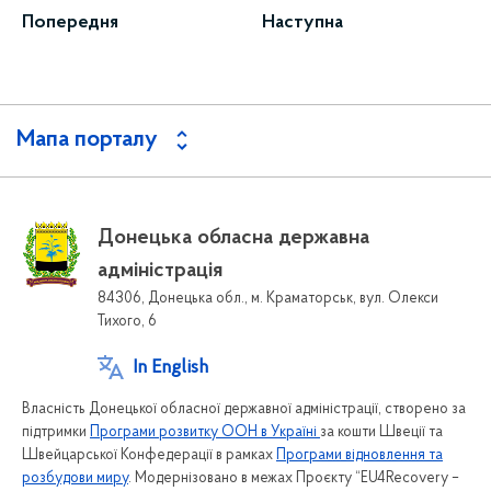
Попередня
Наступна
Мапа порталу
Донецька обласна державна
адміністрація
84306, Донецька обл., м. Краматорськ, вул. Олекси
Тихого, 6
In English
Власність Донецької обласної державної адміністрації, створено за
підтримки
Програми розвитку ООН в Україні
за кошти Швеції та
Швейцарської Конфедерації в рамках
Програми відновлення та
розбудови миру
. Модернізовано в межах Проєкту “EU4Recovery –