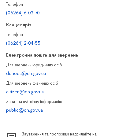
Телефон
(06264) 6-03-70
Канцелярiя
Телефон
(06264) 2-04-55
Електронна пошта для звернень
Для звернень юридичних осiб
donoda@dn.gov.ua
Для звернень фізичних осiб
citizen@dn.gov.ua
Запит на публiчну інформацiю
public@dn.gov.ua
Зауваження та пропозиції надсилайте на