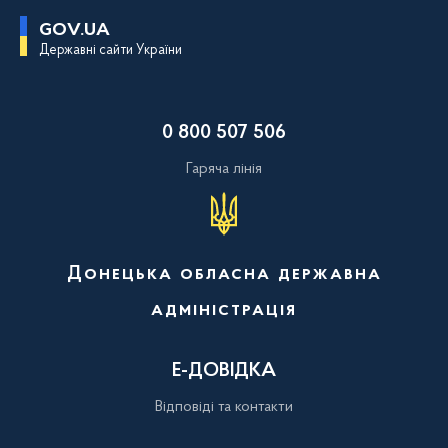
П
GOV.UA
е
Державні сайти України
р
е
й
т
и
0 800 507 506
д
о
о
Гаряча лінія
с
н
о
в
н
о
Донецька обласна державна
г
о
адміністрація
в
м
і
с
Е-ДОВІДКА
т
у
Відповіді та контакти