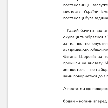
постановниці, заслуж
мистецтв України Ем
постановці була задіяна
- Радий бачити, що зн
окупації та зібратися 
за те, що не опустил
академічного обласног
Євгена Шерегіїв за т
прийшли на виставу Ма
змінюється, – це найкра
вами повернеться до ві
А проте: ми ще поверн
бодай – ногами вперед,