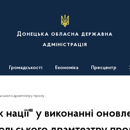
Донецька обласна державна
адміністрація
Громадськості
Економіка
Пресцентр
драмтеатру пролунав в Ужгороді
к нації" у виконанні оновл