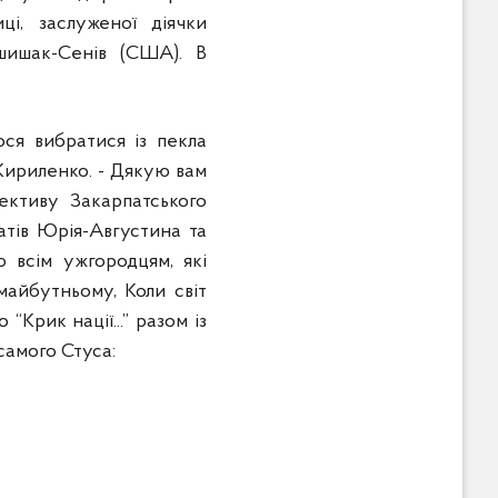
ці, заслуженої діячки
шишак-Сенів (США). В
ося вибратися із пекла
 Кириленко. - Дякую вам
ективу Закарпатського
атів Юрія-Августина та
 всім ужгородцям, які
майбутньому, Коли світ
“Крик нації...” разом із
самого Стуса: