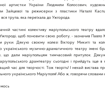
еної артистки України Людмили Колосович, художни
ми Зайцевої та режисерки з пластики Наталії Касп
 вся трупа, яка переїхала до Ужгорода.
ачній частині колективу маріупольського театру вдал
в Ужгороді, щоб поновити свою роботу, - зазначив Павло
и руки. Дякую своєму колезі Віктору Микиті та кол
о українського музично-драматичного театру імені бр
е, що дали маріупольцям тимчасовий притулок. Дякую
ріупольського драмтеатру сьогодні і прийдуть іще в 
щий час для творчості. Тож творіть! І нехай вистава про 
льного українського Маріуполя! Або ж, говорячи словами 
емось