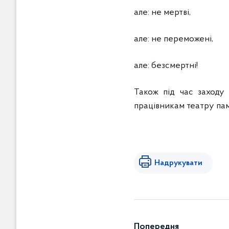
але: не мертві,
але: не переможені,
але: безсмертні!
Також під час заходу
працівникам театру пам
Надрукувати
Попередня