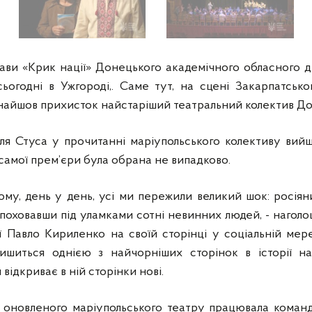
ави «Крик нації» Донецького академічного обласного д
ьогодні в Ужгороді,. Саме тут, на сцені Закарпатсько
найшов прихисток найстаріший театральний колектив Д
иля Стуса у прочитанні маріупольського колективу ви
самої прем’єри була обрана не випадково.
тому, день у день, усі ми пережили великий шок: росі
поховавши під уламками сотні невинних людей, - нагол
ії Павло Кириленко на своїй сторінці у соціальній ме
ишиться однією з найчорніших сторінок в історії наш
 відкриває в ній сторінки нові.
оновленого маріупольського театру працювала команд