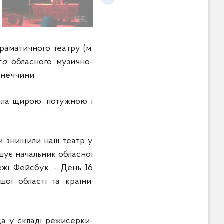
раматичного театру (м.
г
о
обласного музично-
онеччини.
йшла щирою, потужною і
яни знищили наш театр у
ошує начальник обласної
режі Фейсбук. - День 16
ої області та країни.
а у складі режисерки-