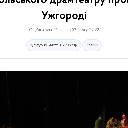
ольського драмтеатру про
Ужгороді
Опубліковано 16 липня 2022 року, 22:22
культурно-мистецькі заходи
Новини