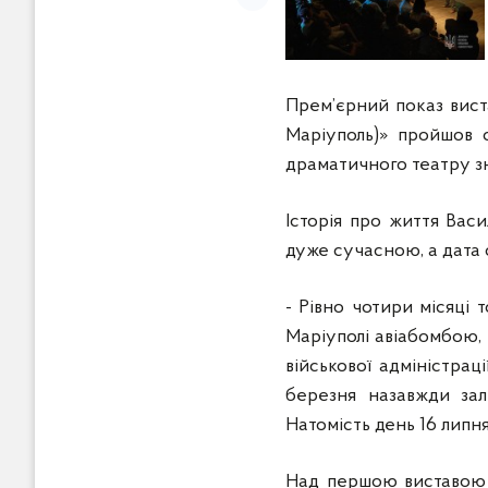
Прем’єрний показ вист
Маріуполь)» пройшов с
драматичного театру з
Історія про життя Вас
дуже сучасною, а дата 
- Рівно чотири місяці 
Маріуполі авіабомбою, 
військової адміністрац
березня назавжди зал
Натомість день 16 липня
Над першою виставою 