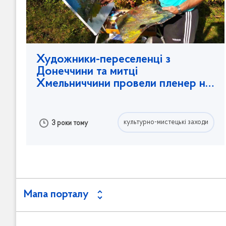
Художники-переселенці з
Донеччини та митці
Хмельниччини провели пленер на
Поділлі
культурно-мистецькі заходи
3 роки тому
Мапа порталу