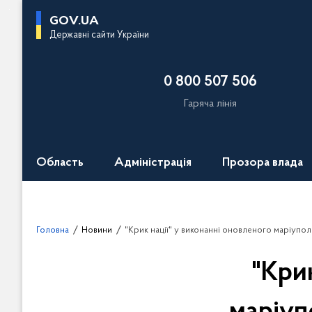
П
GOV.UA
е
Державні сайти України
р
е
0 800 507 506
й
т
Гаряча лінія
и
д
о
Область
Адміністрація
Прозора влада
о
с
н
о
Головна
Новини
"Крик нації" у виконанні оновленого маріупольського 
в
н
"Кри
о
г
о