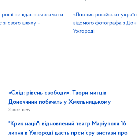
 росії не вдасться зламати
«Літопис російсько-українс
с зі свого шляху –
відомого фотографа з Дон
Ужгороді
«Схід: рівень свободи». Твори митців
Донеччини побачать у Хмельницькому
3 роки тому
"Крик нації": відновлений театр Маріуполя 16
липня в Ужгороді дасть прем’єру вистави про