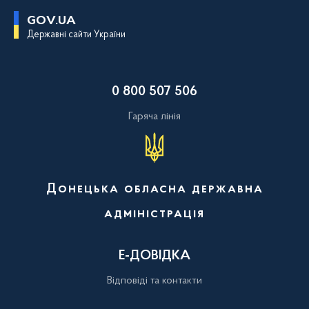
П
GOV.UA
е
Державні сайти України
р
е
й
т
и
0 800 507 506
д
о
о
Гаряча лінія
с
н
о
в
н
о
Донецька обласна державна
г
о
адміністрація
в
м
і
с
Е-ДОВІДКА
т
у
Відповіді та контакти