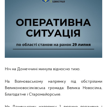
Ніч на Донеччині минула відносно тихо.
На Волноваському напрямку під обстрілами
Великоновосілківська громада: Велика Новосілка,
Благодатне і Старомайорське.
На
Донецькому напрямку 1 людина поранена і