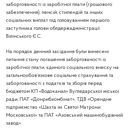
заборгованості із заробітної плати (грошового
забезпечення), пенсій, стипендій та інших
соціальних виплат під головуванням першого
заступника голови облдержадміністрації
Вілінського Є.С.
На порядок денний засідання були винесені
питання стану погашення заборгованості із
заробітної плати, єдиного соціального внеску на
загальнообов’язкове соціальне страхування та
заборгованості з податків та зборів перед
бюджетом КП «Водоканал» Вугледарської міської
ради, ПАТ «Донрибкомбінат», ТДВ «Орендне
підприємство «Шахта ім. Святої Матрони
Московської» та ПАТ «Азовський машинобудівний
завод».