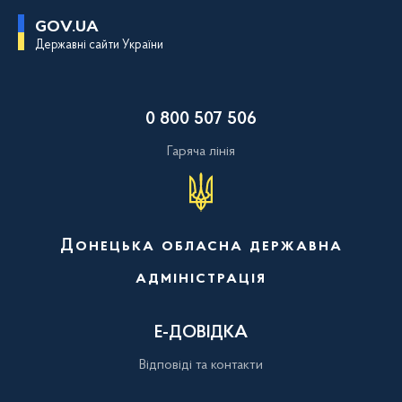
П
GOV.UA
е
Державні сайти України
р
е
й
т
и
0 800 507 506
д
о
о
Гаряча лінія
с
н
о
в
н
о
Донецька обласна державна
г
о
адміністрація
в
м
і
с
Е-ДОВІДКА
т
у
Відповіді та контакти