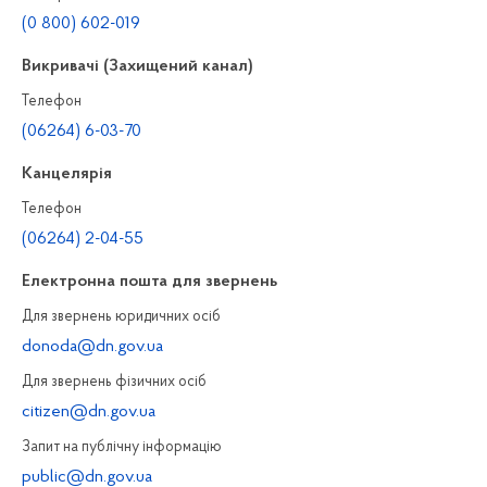
(0 800) 602-019
Викривачі (Захищений канал)
Телефон
(06264) 6-03-70
Канцелярiя
Телефон
(06264) 2-04-55
Електронна пошта для звернень
Для звернень юридичних осiб
donoda@dn.gov.ua
Для звернень фізичних осiб
citizen@dn.gov.ua
Запит на публiчну інформацiю
public@dn.gov.ua