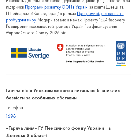
Власність Донецької обласної державної адміністрації, створено за
підтримки
Програми розвитку ООН в Україні
за кошти Швеції та
Швейцарської Конфедерації в рамках
Програми відновлення та
розбудови миру
. Модернізовано в межах Проєкту “EU4Recovery –
Розширення можливостей громад в Україні” за фінансування
Європейського Союзу. 2026 рік
Гаряча лінія Уповноваженого з питань осіб, зниклих
безвісти за особливих обставин
Телефон
1698
«Гаряча лінія» ГУ Пенсійного фонду України в
Донецькій області