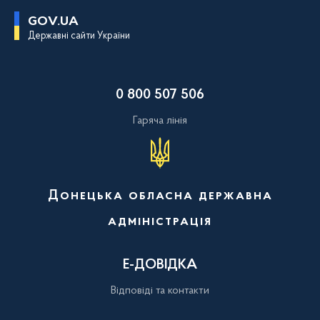
П
GOV.UA
е
Державні сайти України
р
е
й
т
и
0 800 507 506
д
о
о
Гаряча лінія
с
н
о
в
н
о
Донецька обласна державна
г
о
адміністрація
в
м
і
с
Е-ДОВІДКА
т
у
Відповіді та контакти