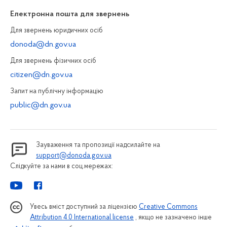
Електронна пошта для звернень
Для звернень юридичних осiб
donoda@dn.gov.ua
Для звернень фізичних осiб
citizen@dn.gov.ua
Запит на публiчну інформацiю
public@dn.gov.ua
Зауваження та пропозиції надсилайте на
support@donoda.gov.ua
Слідкуйте за нами в соц.мережах:
Увесь вміст доступний за ліцензією
Creative Commons
Attribution 4.0 International license
, якщо не зазначено інше